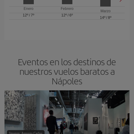
Enero
Febrero
Marzo
12º
/
7º
12º
/
6º
14º
/
8º
Eventos en los destinos de
nuestros vuelos baratos a
Nápoles
Imagen: Antonio Carlos