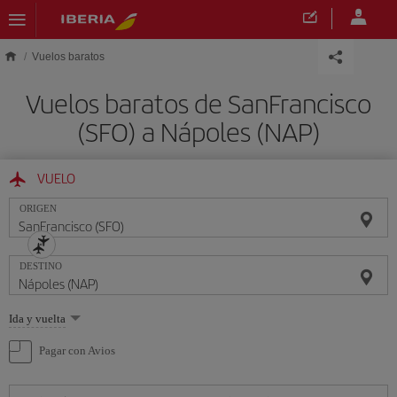
Saltar al contenido principal
Vuelos baratos
Vuelos baratos de SanFrancisco
(SFO) a Nápoles (NAP)
VUELO
ORIGEN
DESTINO
Seleccione
Ida y vuelta
una
opción
Pagar con Avios