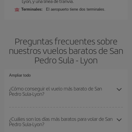
Lyon, y una línea de tranvía.
Terminales:
El aeropuerto tiene dos terminales.
Preguntas frecuentes sobre
nuestros vuelos baratos de San
Pedro Sula - Lyon
Ampliar todo
¿Cómo conseguir el vuelo más barato de San
Pedro Sula-Lyon?
Podrás ahorrar en tu billete de avión de San Pedro Sula-Lyon-dest
y conseguir el vuelo más barato si evitas temporadas altas,
¿Cuáles son los días más baratos para volar de San
Pedro Sula-Lyon?
compras con antelación y puedes ser flexible con las fechas y
horarios de ida y vuelta.