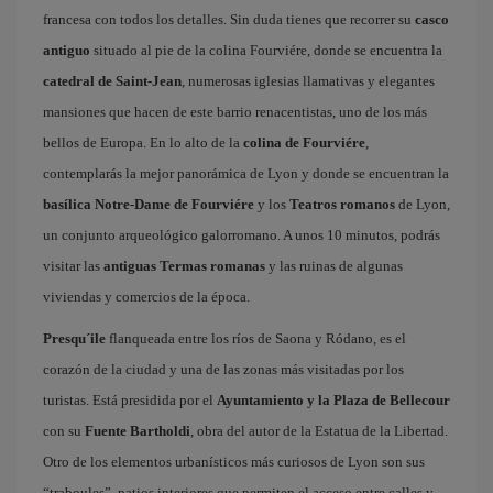
francesa con todos los detalles. Sin duda tienes que recorrer su
casco
antiguo
situado al pie de la colina Fourviére, donde se encuentra la
catedral de Saint-Jean
, numerosas iglesias llamativas y elegantes
mansiones que hacen de este barrio renacentistas, uno de los más
bellos de Europa. En lo alto de la
colina de Fourviére
,
contemplarás la mejor panorámica de Lyon y donde se encuentran la
basílica Notre-Dame de Fourviére
y los
Teatros romanos
de Lyon,
un conjunto arqueológico galorromano. A unos 10 minutos, podrás
visitar las
antiguas Termas romanas
y las ruinas de algunas
viviendas y comercios de la época.
Presqu´ile
flanqueada entre los ríos de Saona y Ródano, es el
corazón de la ciudad y una de las zonas más visitadas por los
turistas. Está presidida por el
Ayuntamiento y la Plaza de Bellecour
con su
Fuente Bartholdi
, obra del autor de la Estatua de la Libertad.
Otro de los elementos urbanísticos más curiosos de Lyon son sus
“traboules”, patios interiores que permiten el acceso entre calles y