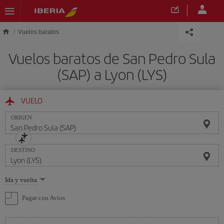
Saltar al contenido principal
Vuelos baratos
Vuelos baratos de San Pedro Sula
(SAP) a Lyon (LYS)
VUELO
ORIGEN
DESTINO
Seleccione
Ida y vuelta
una
opción
Pagar con Avios