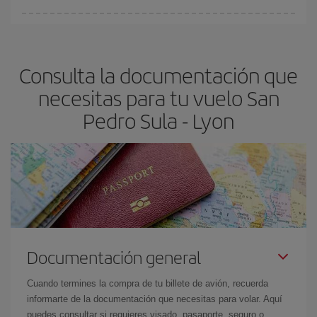
fundamental
para conseguir
vuelos baratos a San Pedro Sula-
En Iberia, tenemos distintas tarifas para garantizarte el mejor
Lyon-dest
.
precio según tus necesidades de viaje. La tarifa básica, te
asegura el vuelo más barato.
Consulta la documentación que
necesitas para tu vuelo San
Pedro Sula - Lyon
Documentación general
Cuando termines la compra de tu billete de avión, recuerda
informarte de la documentación que necesitas para volar. Aquí
puedes consultar si requieres visado, pasaporte, seguro o