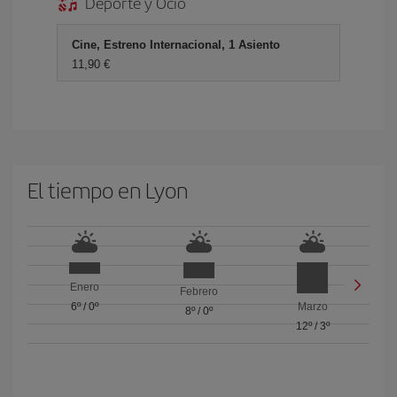
Deporte y Ocio
Cine, Estreno Internacional, 1 Asiento
11,90 €
El tiempo en Lyon
Enero
Febrero
6º
/
0º
Marzo
8º
/
0º
12º
/
3º