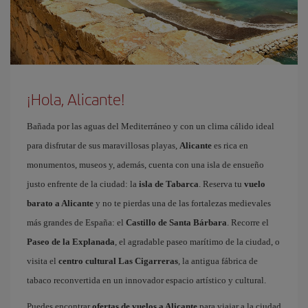
¡Hola, Alicante!
Bañada por las aguas del Mediterráneo y con un clima cálido ideal
para disfrutar de sus maravillosas playas,
Alicante
es rica en
monumentos, museos y, además, cuenta con una isla de ensueño
justo enfrente de la ciudad: la
isla de Tabarca
. Reserva tu
vuelo
barato a Alicante
y no te pierdas una de las fortalezas medievales
más grandes de España: el
Castillo de Santa Bárbara
. Recorre el
Paseo de la Explanada
, el agradable paseo marítimo de la ciudad, o
visita el
centro cultural Las Cigarreras
, la antigua fábrica de
tabaco reconvertida en un innovador espacio artístico y cultural.
Puedes encontrar
ofertas de vuelos a Alicante
para viajar a la ciudad