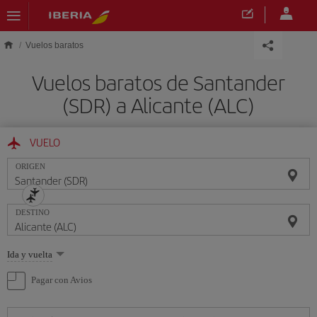
Saltar al contenido principal
Vuelos baratos
Vuelos baratos de Santander
(SDR) a Alicante (ALC)
VUELO
ORIGEN
DESTINO
Seleccione
Ida y vuelta
una
opción
Pagar con Avios