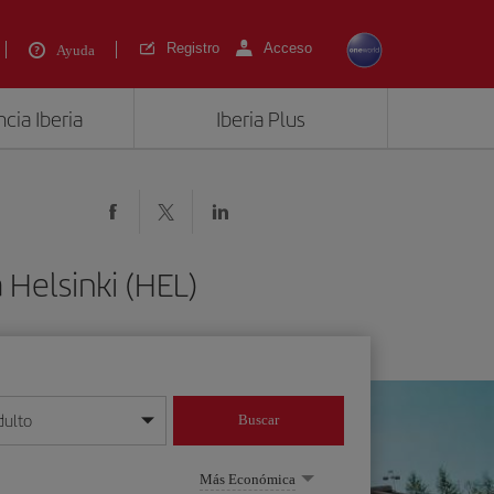
Registro
Acceso
Ayuda
cia Iberia
Iberia Plus
 Helsinki (HEL)
dulto
Buscar
o día/mes/año
Más Económica