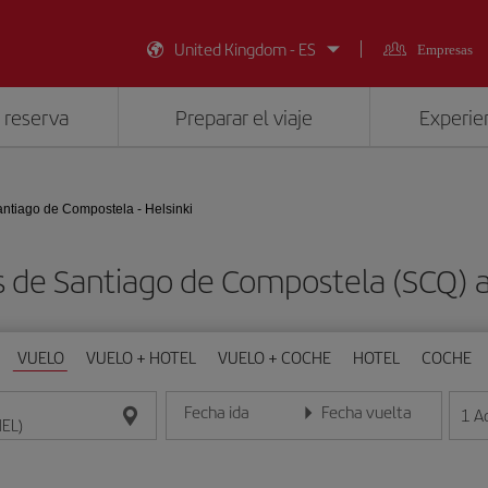
United Kingdom - ES
Empresas
 reserva
Preparar el viaje
Experien
ntiago de Compostela - Helsinki
 de Santiago de Compostela (SCQ) a
VUELO
VUELO + HOTEL
VUELO + COCHE
HOTEL
COCHE
Fecha ida
Fecha vuelta
1
A
Introduce la fecha en formato día/mes/año
Introduce la fecha en format