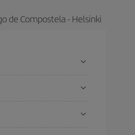
go de Compostela - Helsinki
oradas altas, compras con antelación y puedes ser
ratos
. Dinos desde dónde vuelas, a dónde
ra días cercanos
, tanto de ida como de vuelta,
gunos
horarios
puede que te hagan ahorrar aún
eral las Navidades, la Semana Santa y los