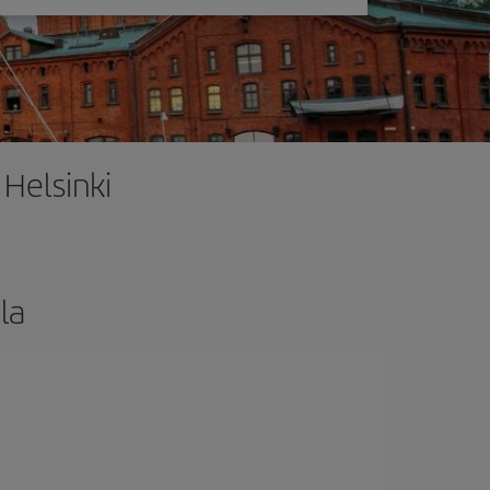
Helsinki
la