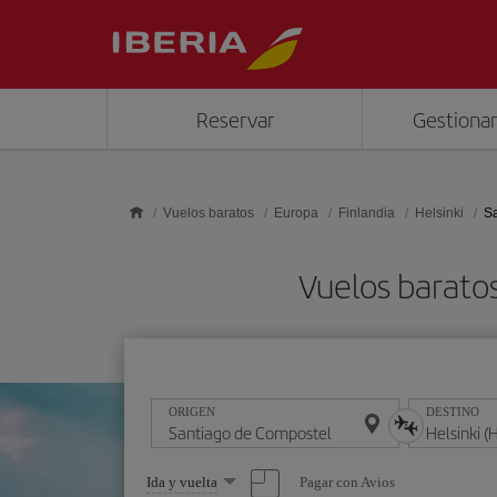
Saltar al contenido principal
Reservar
Gestionar
Vuelos baratos
Europa
Finlandia
Helsinki
Sa
Vuelos baratos
ORIGEN
DESTINO
Seleccione
Pagar con Avios
Ida y vuelta