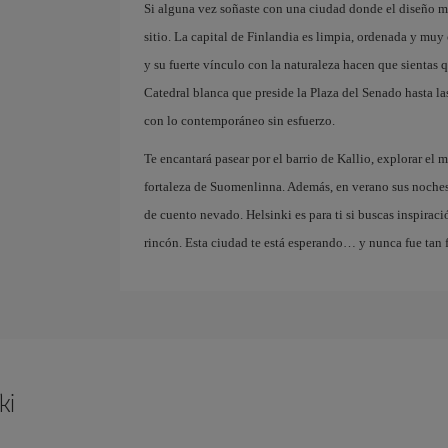
Si alguna vez soñaste con una ciudad donde el diseño mo
sitio. La capital de Finlandia es limpia, ordenada y muy 
y su fuerte vínculo con la naturaleza hacen que sientas 
Catedral blanca que preside la Plaza del Senado hasta las
con lo contemporáneo sin esfuerzo.
Te encantará pasear por el barrio de Kallio, explorar el 
fortaleza de Suomenlinna. Además, en verano sus noches
de cuento nevado. Helsinki es para ti si buscas inspiraci
rincón. Esta ciudad te está esperando… y nunca fue tan f
ki