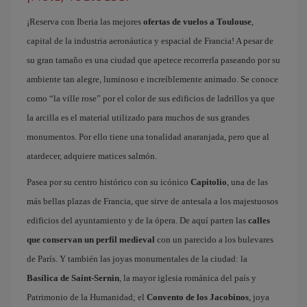
¡Reserva con Iberia las mejores
ofertas de vuelos a Toulouse
,
capital de la industria aeronáutica y espacial de Francia! A pesar de
su gran tamaño es una ciudad que apetece recorrerla paseando por su
ambiente tan alegre, luminoso e increíblemente animado. Se conoce
como “la ville rose” por el color de sus edificios de ladrillos ya que
la arcilla es el material utilizado para muchos de sus grandes
monumentos. Por ello tiene una tonalidad anaranjada, pero que al
atardecer, adquiere matices salmón.
Pasea por su centro histórico con su icónico
Capitolio
, una de las
más bellas plazas de Francia, que sirve de antesala a los majestuosos
edificios del ayuntamiento y de la ópera. De aquí parten las
calles
que conservan un perfil medieval
con un parecido a los bulevares
de París. Y también las joyas monumentales de la ciudad: la
Basílica de Saint-Sernin
, la mayor iglesia románica del país y
Patrimonio de la Humanidad; el
Convento de los Jacobinos
, joya