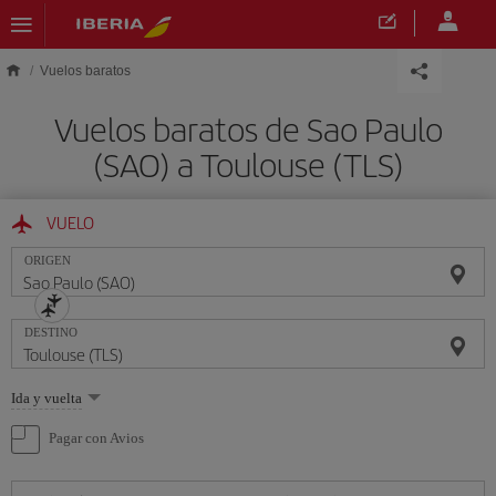
Saltar al contenido principal
Vuelos baratos
Vuelos baratos de Sao Paulo
(SAO) a Toulouse (TLS)
VUELO
ORIGEN
DESTINO
Seleccione
Ida y vuelta
una
opción
Pagar con Avios