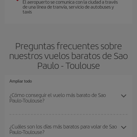
El aeropuerto se comunica con la ciudad a través
de una línea de tranvía, servicio de autobuses y
taxis
Preguntas frecuentes sobre
nuestros vuelos baratos de Sao
Paulo - Toulouse
Ampliar todo
¿Cómo conseguir el vuelo más barato de Sao
Paulo-Toulouse?
Podrás ahorrar en tu billete de avión de Sao Paulo-Toulouse-dest
y conseguir el vuelo más barato si evitas temporadas altas,
¿Cuáles son los días más baratos para volar de Sao
Paulo-Toulouse?
compras con antelación y puedes ser flexible con las fechas y