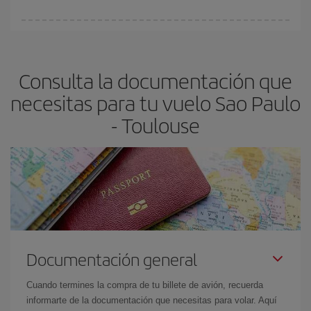
vayan agotando. Por eso, comprar con antelación es
fundamental
para conseguir
vuelos baratos a Sao Paulo-
En Iberia, tenemos distintas tarifas para garantizarte el mejor
Toulouse-dest
.
precio según tus necesidades de viaje. La tarifa básica, te
asegura el vuelo más barato.
Consulta la documentación que
necesitas para tu vuelo Sao Paulo
- Toulouse
Documentación general
Cuando termines la compra de tu billete de avión, recuerda
informarte de la documentación que necesitas para volar. Aquí