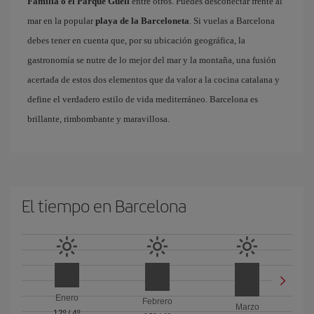
Familia o el Parque Güell
entre otros. Puedes desconectar frente al
mar en la popular
playa de la Barceloneta
. Si vuelas a Barcelona
debes tener en cuenta que, por su ubicación geográfica, la
gastronomía se nutre de lo mejor del mar y la montaña, una fusión
acertada de estos dos elementos que da valor a la cocina catalana y
define el verdadero estilo de vida mediterráneo. Barcelona es
brillante, rimbombante y maravillosa.
El tiempo en Barcelona
Enero
Febrero
Marzo
12º
/
4º