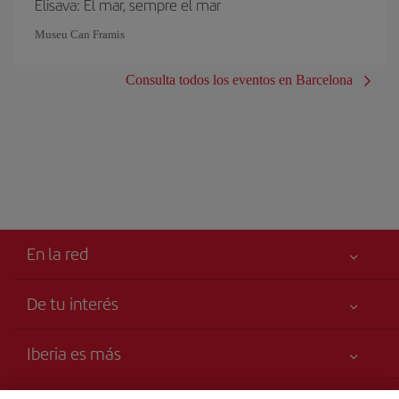
Elisava: El mar, sempre el mar
Museu Can Framis
Consulta todos los eventos en Barcelona
En la red
De tu interés
Tu seguridad es lo primero
Iberia es más
Declaración de accesibilidad
Noticias y Novedades
Compromiso de servicio