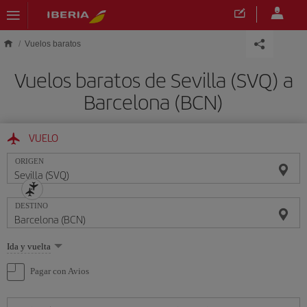
Saltar al contenido principal
Vuelos baratos
Vuelos baratos de Sevilla (SVQ) a
Barcelona (BCN)
VUELO
ORIGEN
DESTINO
Seleccione
Ida y vuelta
una
opción
Pagar con Avios