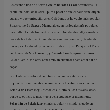
Reservando uno de nuestros
vuelos baratos a Cali
descubrirás ‘La
capital mundial de la salsa’, pues a pesar de que el baile tiene origen
cubano y puertorriqueño, es en Cali donde se ha vuelto más popular.
Zonas como
La Sexta o Menga
albergan los locales más populares
para bailar. Uno de los barrios más tradicionales de Cali, Granada, al
oeste de la ciudad, está lleno de restaurantes gourmet y tiendas de
moda y es el indicado para comer e ir de compras.
Parque del Perro
,
en el barrio de San Fernando, y
Avenida San Joaquín
, en barrio
Ciudad Jardín, son otras zonas muy frecuentadas para cenar e ir de
copas.
Pero Cali no es solo vida nocturna. La ciudad está llena de
imponentes monumentos en armonía con la naturaleza, como la
Estatua de Cristo Rey
, ubicada en el Cerro de los Cristales, desde
donde se obtiene la mejor vista de la ciudad, o el
monumento
Sebastián de Belalcázar
, el más popular y visitado, situado en