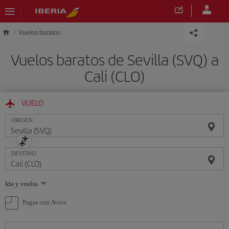
Saltar al contenido principal
Vuelos baratos
Vuelos baratos de Sevilla (SVQ) a
Cali (CLO)
VUELO
ORIGEN
DESTINO
Seleccione
Ida y vuelta
una
opción
Pagar con Avios