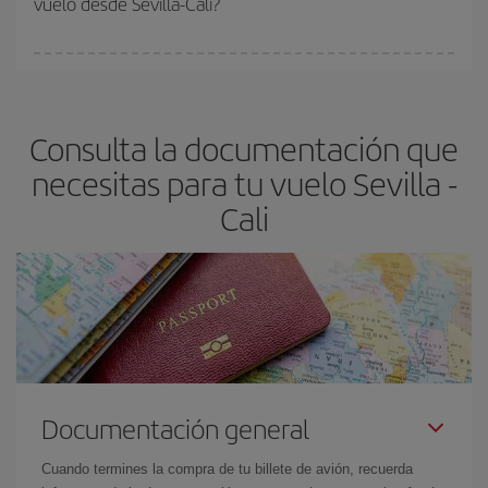
vuelo desde Sevilla-Cali?
vayan agotando. Por eso, comprar con antelación es
fundamental
para conseguir
vuelos baratos a Sevilla-Cali-dest
.
En Iberia, tenemos distintas tarifas para garantizarte el mejor
precio según tus necesidades de viaje. La tarifa básica, te
asegura el vuelo más barato.
Consulta la documentación que
necesitas para tu vuelo Sevilla -
Cali
Documentación general
Cuando termines la compra de tu billete de avión, recuerda