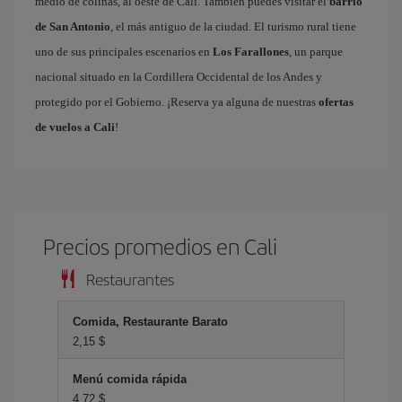
medio de colinas, al oeste de Cali. También puedes visitar el
barrio
de San Antonio
, el más antiguo de la ciudad. El turismo rural tiene
uno de sus principales escenarios en
Los Farallones
, un parque
nacional situado en la Cordillera Occidental de los Andes y
protegido por el Gobierno. ¡Reserva ya alguna de nuestras
ofertas
de vuelos a Cali
!
Precios promedios en Cali
Restaurantes
Comida, Restaurante Barato
2,15 $
Menú comida rápida
4,72 $