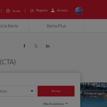
Registro
Acceso
Ayuda
cia Iberia
Iberia Plus
 (CTA)
dulto
Buscar
o día/mes/año
Más Económica