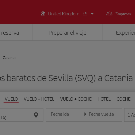
United Kingdom - ES
Empresas
 reserva
Preparar el viaje
Experien
 - Catania
s baratos de Sevilla (SVQ) a Catania
VUELO
VUELO + HOTEL
VUELO + COCHE
HOTEL
COCHE
Fecha ida
Fecha vuelta
1
A
Introduce la fecha en formato día/mes/año
Introduce la fecha en format