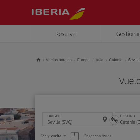
Saltar al contenido principal
Reservar
Gestionar
Vuelos baratos
Europa
Italia
Catania
Sevilla
Vuelo
ORIGEN
DESTINO
Seleccione
Pagar con Avios
Ida y vuelta