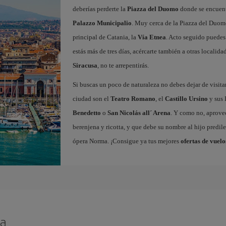
deberías perderte la
Piazza del Duomo
donde se encuen
Palazzo Municipalio
. Muy cerca de la Piazza del Duom
principal de Catania, la
Vía Etnea
. Acto seguido puedes 
estás más de tres días, acércarte también a otras localida
Siracusa
, no te arrepentirás.
Si buscas un poco de naturaleza no debes dejar de visita
ciudad son el
Teatro Romano
, el
Castillo Ursino
y sus 
Benedetto
o
San Nicolás all´ Arena
. Y como no, aprovec
berenjena y ricotta, y que debe su nombre al hijo predile
ópera Norma. ¡Consigue ya tus mejores
ofertas de vuelo
ia