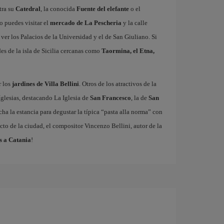
tra su
Catedral
, la conocida
Fuente del elefante
o el
o puedes visitar el
mercado de La Pescheria
y la calle
ver los Palacios de la Universidad y el de San Giuliano. Si
des de la isla de Sicilia cercanas como
Taormina, el Etna,
r los
jardines de Villa Bellini
. Otros de los atractivos de la
Iglesias, destacando La Iglesia de
San Francesco
, la de
San
ha la estancia para degustar la típica “pasta alla norma” con
cto de la ciudad, el compositor Vincenzo Bellini, autor de la
s a Catania
!