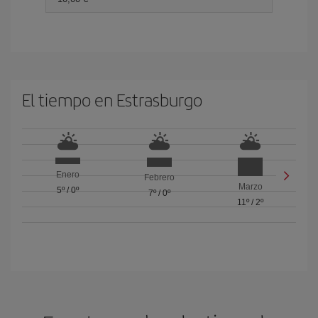
El tiempo en Estrasburgo
Enero
Febrero
Marzo
5º
/
0º
7º
/
0º
11º
/
2º