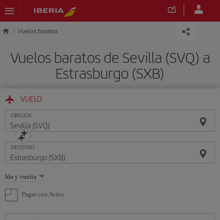
Saltar al contenido principal
Vuelos baratos
Vuelos baratos de Sevilla (SVQ) a
Estrasburgo (SXB)
VUELO
ORIGEN
DESTINO
Seleccione
Ida y vuelta
una
opción
Pagar con Avios