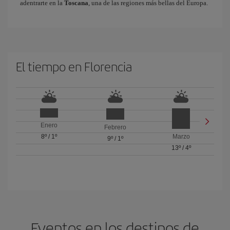
adentrarte en la
Toscana
, una de las regiones más bellas del Europa.
El tiempo en Florencia
Enero
Febrero
8º
/
1º
Marzo
9º
/
1º
13º
/
4º
Eventos en los destinos de