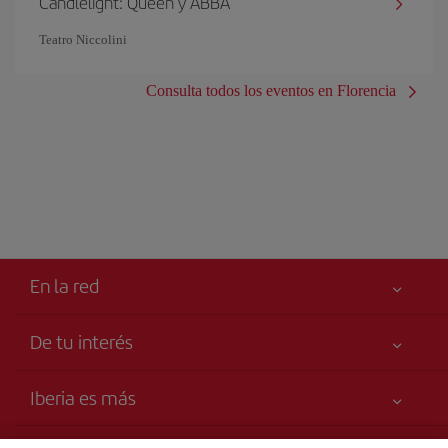
Candlelight: Queen y ABBA
Teatro Niccolini
Consulta todos los eventos en Florencia
En la red
De tu interés
Tu seguridad es lo primero
Iberia es más
Declaración de accesibilidad
Noticias y Novedades
Compromiso de servicio