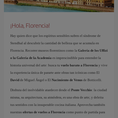
¡Hola, Florencia!
Hay quien dice que los espíritus sensibles sufren el síndrome de
Stendhal al descubrir la cantidad de belleza que se acumula en
Florencia. Recorrer museos florentinos como la
Galería de los Uffizi
o la Galería de la Academia
es imprescindible para entender la
historia universal del arte: busca tu
vuelo barato a Florencia
y vive
la experiencia única de pararte ante obras tan icónicas como El
David
de Miguel Ángel o El
Nacimiento de Venus
de Botticelli.
Disfruta del inolvidable atardecer desde el
Ponte Vecchio
: la ciudad
misma, su arquitectura, su atmósfera, es una obra de arte; y deleita
tus sentidos con la insuperable cocina italiana. Aprovecha también
nuestras
ofertas de vuelos a Florencia
como punto de partida para