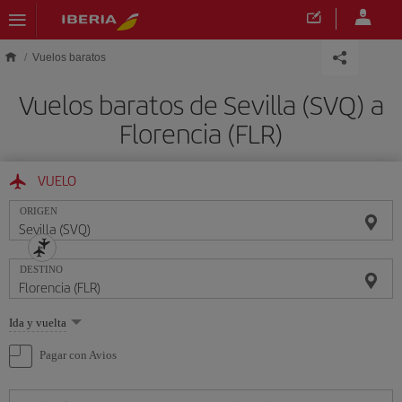
Saltar al contenido principal
Vuelos baratos
Vuelos baratos de Sevilla (SVQ) a
Florencia (FLR)
VUELO
ORIGEN
DESTINO
Seleccione
Ida y vuelta
una
opción
Pagar con Avios