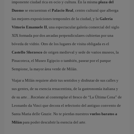
imponente ciudad rica en ocio y cultura. En la misma
plaza del
Duomo
se encuentran el
Palacio Real
, centro cultural que alberga
las mejores exposiciones temporales de la ciudad, y la
Galería
Vittorio Emanuele II
, una espectacular galería comercial del siglo
XIX formada por dos arcadas perpendiculares cubiertas por una
bóveda de vidrio. Otro de los lugares de visita obligada es el
Castello Sforzesco
de origen medieval y sede de varios museos, la
Pinacoteca, el Museo Egipcio o también, pasear por el parque
Sempione, la mayor área verde de Milán.
Viajar a Milán requiere abrir tus sentidos y disfrutar de sus calles y
sus gentes, de su esencia renacentista, de la gastronomía italiana y
de su arte…Recréate al contemplar el fresco de “La Última Cena” de
Leonardo da Vinci que decora el refectorio del antiguo convento de
Santa Maria delle Grazie. No te pierdas nuestros
vuelos baratos a
Milán
para poder descubrir la esencia del arte.