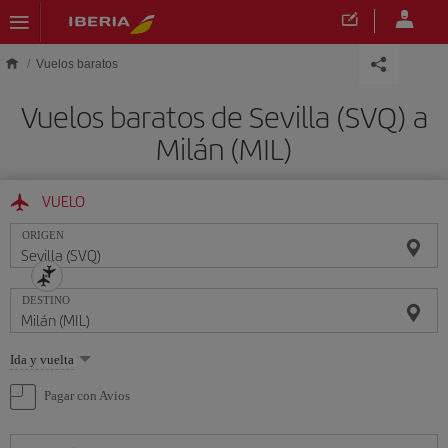
Saltar al contenido principal
Vuelos baratos
Vuelos baratos de Sevilla (SVQ) a
Milán (MIL)
VUELO
ORIGEN
DESTINO
Seleccione
Ida y vuelta
una
opción
Pagar con Avios