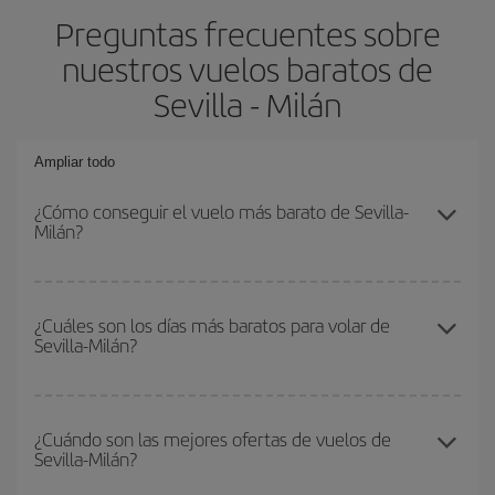
Preguntas frecuentes sobre
nuestros vuelos baratos de
Sevilla - Milán
Ampliar todo
¿Cómo conseguir el vuelo más barato de Sevilla-
Milán?
Podrás ahorrar en tu billete de avión de Sevilla-Milán-dest y
conseguir el vuelo más barato si evitas temporadas altas,
¿Cuáles son los días más baratos para volar de
Sevilla-Milán?
compras con antelación y puedes ser flexible con las fechas y
horarios de ida y vuelta.
Para saber qué días te saldrá más económico volar, solo tienes
que empezar una consulta en nuestro
buscador de vuelos
¿Cuándo son las mejores ofertas de vuelos de
Sevilla-Milán?
baratos
. Dinos desde dónde vuelas, a dónde quieres ir y en qué
fechas habías pensado viajar. Te mostraremos los vuelos más