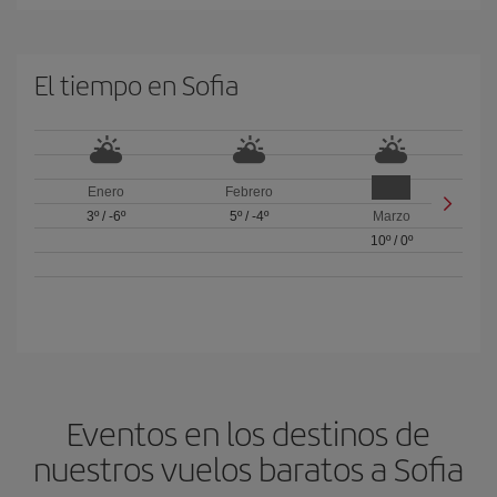
El tiempo en Sofia
Enero
Febrero
3º
/
-6º
5º
/
-4º
Marzo
10º
/
0º
Eventos en los destinos de
nuestros vuelos baratos a Sofia