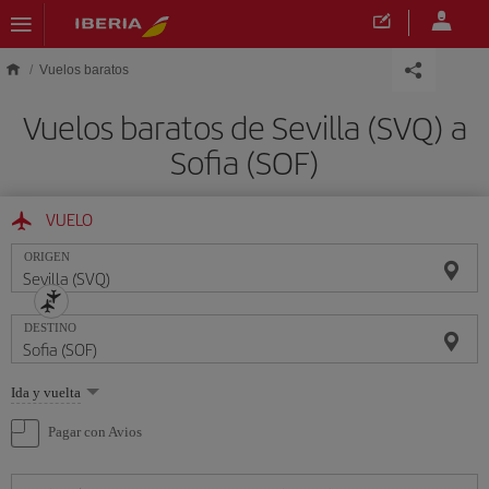
Saltar al contenido principal
Vuelos baratos
Vuelos baratos de Sevilla (SVQ) a
Sofia (SOF)
VUELO
ORIGEN
DESTINO
Seleccione
Ida y vuelta
una
opción
Pagar con Avios