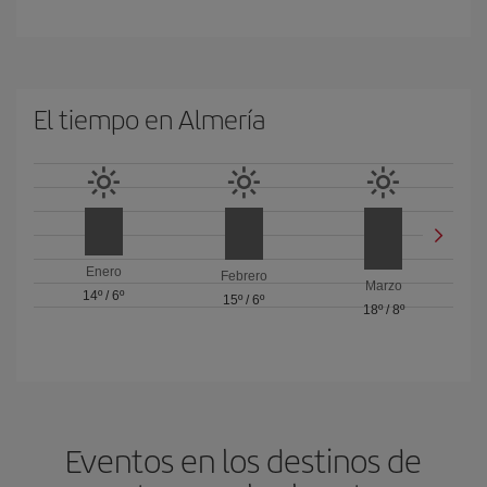
El tiempo en Almería
Enero
Febrero
Marzo
14º
/
6º
15º
/
6º
18º
/
8º
Eventos en los destinos de