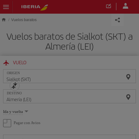
Saltar al contenido principal
Vuelos baratos
Vuelos baratos de Sialkot (SKT) a
Almería (LEI)
VUELO
ORIGEN
DESTINO
Seleccione
Ida y vuelta
una
opción
Pagar con Avios