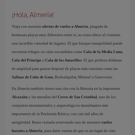
¡Hola, Almería!
Viaja con nuestras
ofertas de vuelos a Almería
, plagada de
hermosas playas muy diferentes entre sí, su costa ofrece al visitante
una increíble variedad de lugares. El que busque tranquilidad puede
encontrar refugio en calas escondidas como
Cala de la Media Luna
,
Cala del Príncipe
o
Cala de los Amarillos
. El que prefiera disfrutar
de amplitud para pasear dispone de playas más extensas como las
Salinas de Cabo de Gata
, Rodoalquilar, Mónsul o Genoveses.
En Almería también tienes una cita con la Historia en la imponente
Alcazaba
y las murallas del
Cerro de San Cristóbal
, uno de los
conjuntos monumentales y arqueológicos musulmanes más
importantes de la Península Ibérica, con casi mil años de
antigüedad. Basta visitarla reservando uno de nuestros
vuelos
baratos a Almería
, para darse cuenta de que es un lugar de cine.