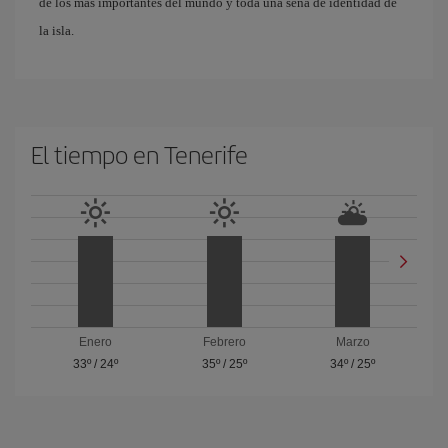
de los más importantes del mundo y toda una seña de identidad de
la isla.
El tiempo en Tenerife
Enero
Febrero
Marzo
33º
/
24º
35º
/
25º
34º
/
25º