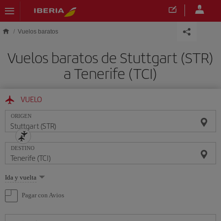
Saltar al contenido principal
Vuelos baratos
Vuelos baratos de Stuttgart (STR)
a Tenerife (TCI)
VUELO
ORIGEN
DESTINO
Seleccione
Ida y vuelta
una
opción
Pagar con Avios