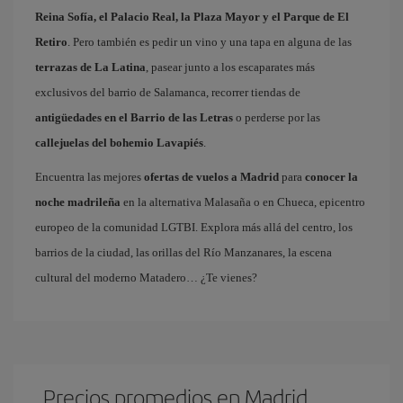
Reina Sofía, el Palacio Real, la Plaza Mayor y el Parque de El
Retiro
. Pero también es pedir un vino y una tapa en alguna de las
terrazas de La Latina
, pasear junto a los escaparates más
exclusivos del barrio de Salamanca, recorrer tiendas de
antigüedades en el Barrio de las Letras
o perderse por las
callejuelas del bohemio Lavapiés
.
Encuentra las mejores
ofertas de vuelos a Madrid
para
conocer la
noche madrileña
en la alternativa Malasaña o en Chueca, epicentro
europeo de la comunidad LGTBI. Explora más allá del centro, los
barrios de la ciudad, las orillas del Río Manzanares, la escena
cultural del moderno Matadero… ¿Te vienes?
Precios promedios en Madrid