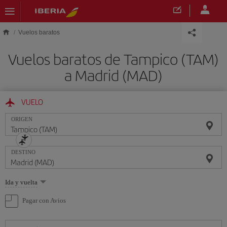
Saltar al contenido principal
Vuelos baratos
Vuelos baratos de Tampico (TAM)
a Madrid (MAD)
VUELO
ORIGEN
DESTINO
Seleccione
Ida y vuelta
una
opción
Pagar con Avios