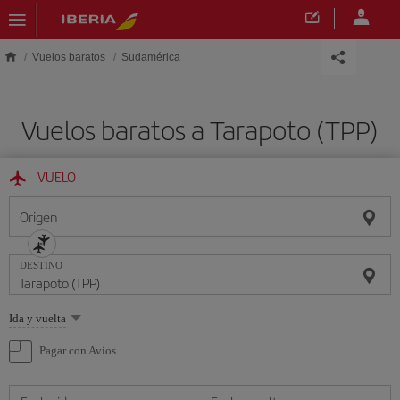
Saltar al contenido principal
Vuelos baratos
Sudamérica
Vuelos baratos a Tarapoto (TPP)
VUELO
Origen
DESTINO
Seleccione
Ida y vuelta
una
opción
Pagar con Avios