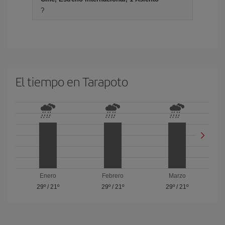
?
El tiempo en Tarapoto
Enero
Febrero
Marzo
29º
/
21º
29º
/
21º
29º
/
21º