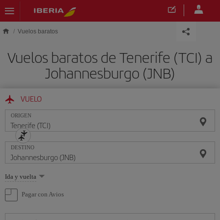
Saltar al contenido principal
Vuelos baratos
Vuelos baratos de Tenerife (TCI) a
Johannesburgo (JNB)
VUELO
ORIGEN
DESTINO
Seleccione
Ida y vuelta
una
opción
Pagar con Avios