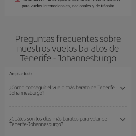
para vuelos internacionales, nacionales y de tránsito.
Preguntas frecuentes sobre
nuestros vuelos baratos de
Tenerife - Johannesburgo
Ampliar todo
¿Cómo conseguir el vuelo más barato de Tenerife-
Johannesburgo?
Podrás ahorrar en tu billete de avión de Tenerife-Johannesburgo-
dest y conseguir el vuelo más barato si evitas temporadas altas,
¿Cuáles son los días más baratos para volar de
Tenerife-Johannesburgo?
compras con antelación y puedes ser flexible con las fechas y
horarios de ida y vuelta.