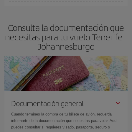
fundamental
para conseguir
vuelos baratos a Tenerife-
En Iberia, tenemos distintas tarifas para garantizarte el mejor
Johannesburgo-dest
.
precio según tus necesidades de viaje. La tarifa básica, te
asegura el vuelo más barato.
Consulta la documentación que
necesitas para tu vuelo Tenerife -
Johannesburgo
Documentación general
Cuando termines la compra de tu billete de avión, recuerda
informarte de la documentación que necesitas para volar. Aquí
puedes consultar si requieres visado, pasaporte, seguro o