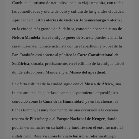
Combina el turismo de naturaleza con un viaje urbanita, con todas
las comodidades y oferta de ocio y cultura de las grandes ciudades.
Aprovecha nuestras
ofertas de vuelos a Johannesburgo
y aterriza
en la ciudad más grande de Sudáfrica, conocida por ser la
cuna de
Nelson Mandela
. En el antiguo
gueto de Soweto
puedes visitar la
casa-museo del icónico activista contra el apartheid y Nobel de la
Paz. También está abierta al público la
Corte Constitucional de
Sudáfrica
, situada, precisamente, en el edificio de la antigua cárcel
donde estuvo preso Mandela, y el
Museo del apartheid
.
La oferta cultural de la ciudad sigue con el
Museo de África
, una
interesante red de galerías de arte o el yacimiento arqueológico
conocido como la
Cuna de la Humanidad
, ya en las afueras. Si
tienes tiempo, es muy recomendable una excursión a la cercana
reserva de
Pilensberg
o al
Parque Nacional de Kruger
, donde
podrás ver animales en su hábitat y fundirte con el entorno natural
sudafricano. Reserva ahora tu
vuelo barato a Johannesburgo
.