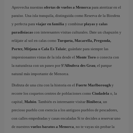
Aprovecha nuestras
ofertas de vuelos a Menorca
para aterrizar en el
paraíso. Una isla tranquila, distinguida como Reserva de la Biosfera
y perfecta para
viajar en familia
y combinar
playas y calas
paradisíacas
con interesantes visitas culturales. Date un chapuzón y
relájate al sol en calas como
Turqueta, Macarella, Pregonda,
Porter, Mitjana o Cala Es Talaie
; guárdate para siempre las
impresionantes vistas de la isla desde el
Monte Toro
o conecta con
la naturaleza con un paseo por
S’Albufera des Grau
, el parque
natural más importante de Menorca.
Disfruta de una cita con la historia en el
Fuerte Marlborough
y
recorre los coquetos centros de poblaciones como
Ciudadela
o, la
capital,
Mahón
. También es interesante visitar
Binibeca
, un
precioso pueblo con esencia a los antiguos pueblos de pescadores,
con calles empedradas y casas encaladas Si te decides a reservar uno
de nuestros
vuelos baratos a Menorca
, no te vayas sin probar la