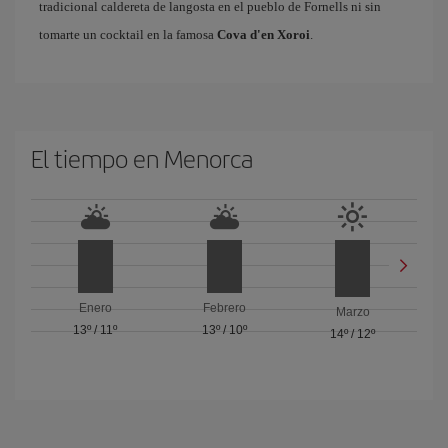
tradicional caldereta de langosta en el pueblo de Fornells ni sin
tomarte un cocktail en la famosa
Cova d'en Xoroi
.
El tiempo en Menorca
Enero
Febrero
Marzo
13º
/
11º
13º
/
10º
14º
/
12º