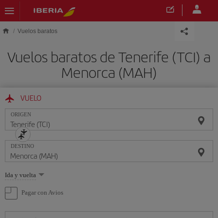
Saltar al contenido principal
Vuelos baratos
Vuelos baratos de Tenerife (TCI) a
Menorca (MAH)
VUELO
ORIGEN
DESTINO
Seleccione
Ida y vuelta
una
opción
Pagar con Avios