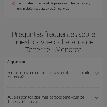
Terminales:
Terminal de pasajeros, otra de carga y
una plataforma para aviación general.
Preguntas frecuentes sobre
nuestros vuelos baratos de
Tenerife - Menorca
Ampliar todo
¿Cómo conseguir el vuelo más barato de Tenerife-
Menorca?
Podrás ahorrar en tu billete de avión de Tenerife-Menorca-dest y
conseguir el vuelo más barato si evitas temporadas altas,
¿Cuáles son los días más baratos para volar de
Tenerife-Menorca?
compras con antelación y puedes ser flexible con las fechas y
horarios de ida y vuelta.