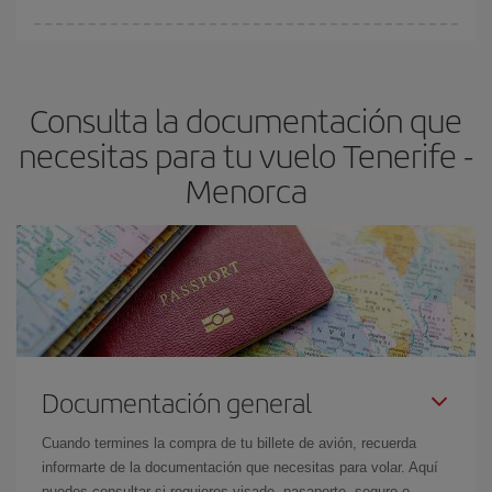
Cualquier día de la semana puedes encontrar vuelos baratos. Las
claves para encontrar los mejores precios son
anticiparte y ser
flexible.
Lo normal es que
cuanto antes
reserves tus billetes de
Consulta la documentación que
avión más baratos te saldrán. Además, si buscas los vuelos con
las fechas y los horarios del viaje un poco abiertos, podrás
elegir
necesitas para tu vuelo Tenerife -
el precio más barato.
Menorca
Documentación general
Cuando termines la compra de tu billete de avión, recuerda
informarte de la documentación que necesitas para volar. Aquí
puedes consultar si requieres visado, pasaporte, seguro o