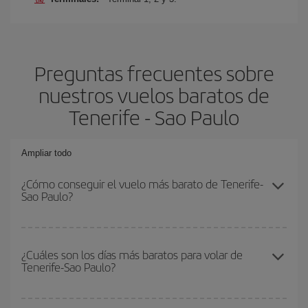
Preguntas frecuentes sobre
nuestros vuelos baratos de
Tenerife - Sao Paulo
Ampliar todo
¿Cómo conseguir el vuelo más barato de Tenerife-
Sao Paulo?
Podrás ahorrar en tu billete de avión de Tenerife-Sao Paulo-dest y
conseguir el vuelo más barato si evitas temporadas altas,
¿Cuáles son los días más baratos para volar de
Tenerife-Sao Paulo?
compras con antelación y puedes ser flexible con las fechas y
horarios de ida y vuelta.
Para saber qué días te saldrá más económico volar, solo tienes