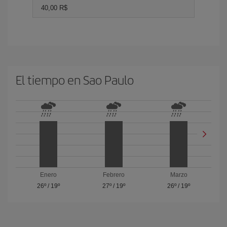
40,00 R$
El tiempo en Sao Paulo
Enero
Febrero
Marzo
26º
/
19º
27º
/
19º
26º
/
19º