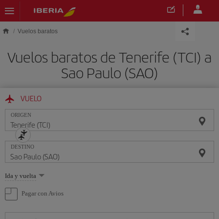
Saltar al contenido principal
Vuelos baratos
Vuelos baratos de Tenerife (TCI) a
Sao Paulo (SAO)
VUELO
ORIGEN
DESTINO
Seleccione
Ida y vuelta
una
opción
Pagar con Avios