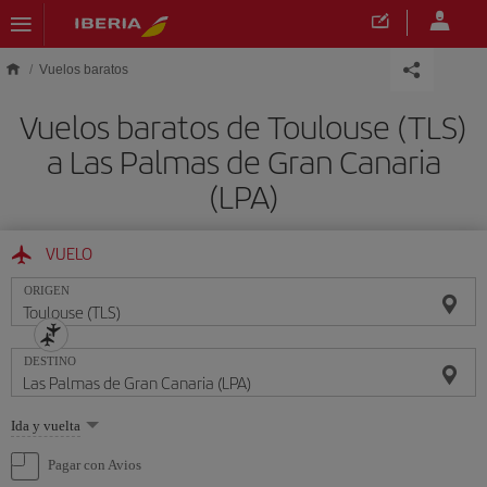
Saltar al contenido principal
Vuelos baratos
Vuelos baratos de Toulouse (TLS)
a Las Palmas de Gran Canaria
(LPA)
VUELO
ORIGEN
DESTINO
Seleccione
Ida y vuelta
una
opción
Pagar con Avios