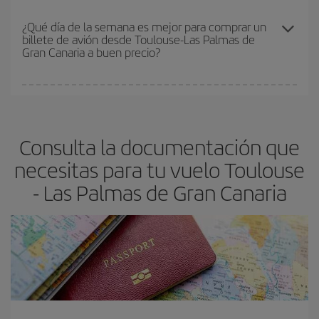
En Iberia, tenemos distintas tarifas para garantizarte el mejor
precio según tus necesidades de viaje. La tarifa básica, te
¿Qué día de la semana es mejor para comprar un
billete de avión desde Toulouse-Las Palmas de
asegura el vuelo más barato.
Gran Canaria a buen precio?
Cualquier día de la semana puedes encontrar vuelos baratos. Las
claves para encontrar los mejores precios son
anticiparte y ser
flexible.
Lo normal es que
cuanto antes
reserves tus billetes de
Consulta la documentación que
avión más baratos te saldrán. Además, si buscas los vuelos con
las fechas y los horarios del viaje un poco abiertos, podrás
elegir
necesitas para tu vuelo Toulouse
el precio más barato.
- Las Palmas de Gran Canaria