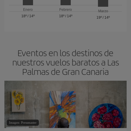
Enero
Febrero
Marzo
18º
/
14º
18º
/
14º
19º
/
14º
Eventos en los destinos de
nuestros vuelos baratos a Las
Palmas de Gran Canaria
Imagen: Pressmaster