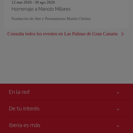
12 mar 2026 - 30 ago 2026
Homenaje a Manolo Millares
Fundación de Arte y Pensamiento Martín Chirino
Consulta todos los eventos en Las Palmas de Gran Canaria
En la red
De tu interés
Tu seguridad es lo primero
Iberia es más
Declaración de accesibilidad