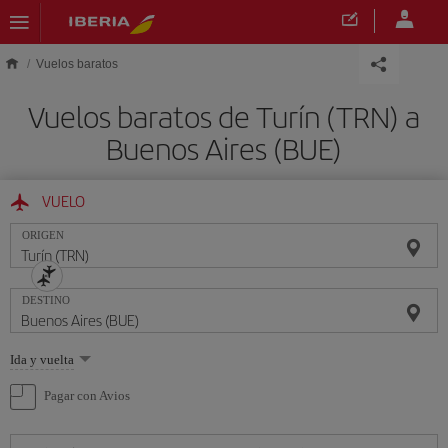
Saltar al contenido principal
Vuelos baratos
Vuelos baratos de Turín (TRN) a
Buenos Aires (BUE)
VUELO
ORIGEN
DESTINO
Seleccione
Ida y vuelta
una
opción
Pagar con Avios