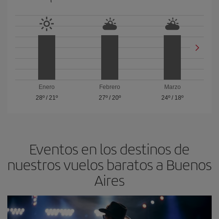
Enero
Febrero
Marzo
28º
/
21º
27º
/
20º
24º
/
18º
Eventos en los destinos de
nuestros vuelos baratos a Buenos
Aires