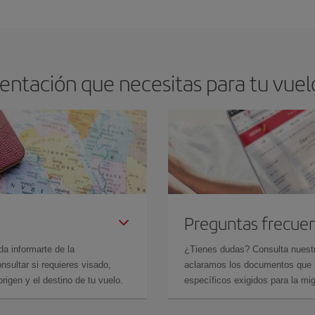
arte el mejor precio según tus necesidades de viaje. La tarifa básica, te asegu
ntación que necesitas para tu vuel
Preguntas frecue
da informarte de la
¿Tienes dudas? Consulta nues
sultar si requieres visado,
aclaramos los documentos que ne
rigen y el destino de tu vuelo.
específicos exigidos para la mi