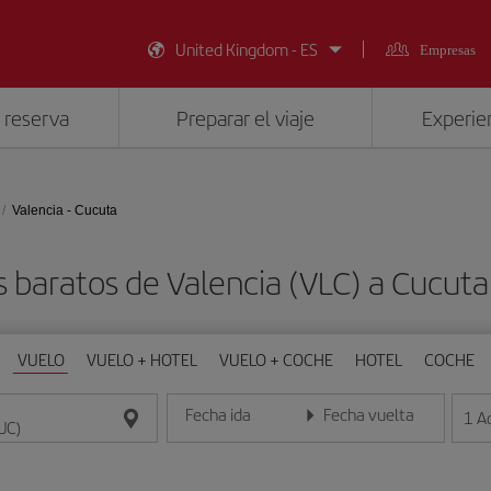
United Kingdom - ES
Empresas
 reserva
Preparar el viaje
Experien
Valencia - Cucuta
s baratos de Valencia (VLC) a Cucuta
VUELO
VUELO + HOTEL
VUELO + COCHE
HOTEL
COCHE
Fecha ida
Fecha vuelta
1
A
Introduce la fecha en formato día/mes/año
Introduce la fecha en format