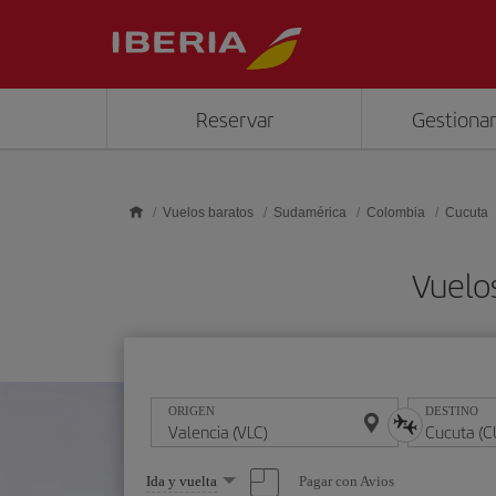
Saltar al contenido principal
Reservar
Gestionar
Vuelos baratos
Sudamérica
Colombia
Cucuta
Vuelo
ORIGEN
DESTINO
Seleccione
Pagar con Avios
Ida y vuelta