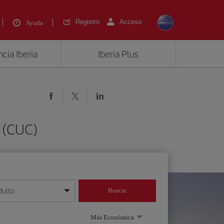
Registro
Acceso
Ayuda
cia Iberia
Iberia Plus
 (CUC)
dulto
Buscar
o día/mes/año
Más Económica