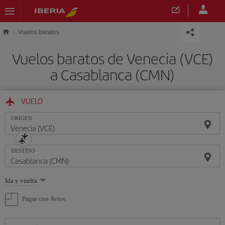
Saltar al contenido principal
Vuelos baratos
Vuelos baratos de Venecia (VCE)
a Casablanca (CMN)
VUELO
ORIGEN
DESTINO
Seleccione
Ida y vuelta
una
opción
Pagar con Avios