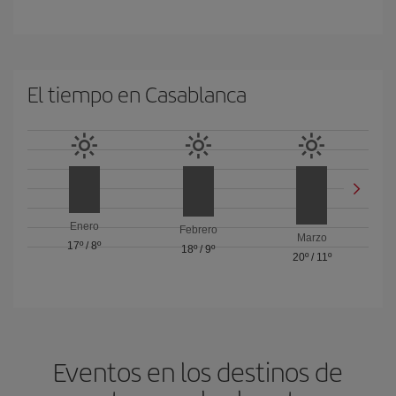
El tiempo en Casablanca
Enero
Febrero
Marzo
17º
/
8º
18º
/
9º
20º
/
11º
Eventos en los destinos de