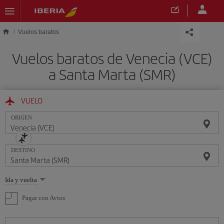
Saltar al contenido principal
Vuelos baratos
Vuelos baratos de Venecia (VCE)
a Santa Marta (SMR)
VUELO
ORIGEN
DESTINO
Seleccione
Ida y vuelta
una
opción
Pagar con Avios