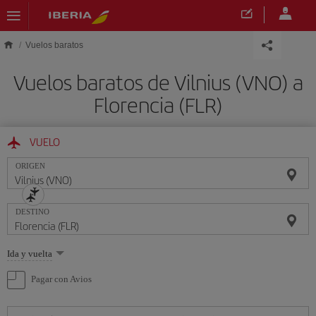
Saltar al contenido principal
Vuelos baratos
Vuelos baratos de Vilnius (VNO) a
Florencia (FLR)
VUELO
ORIGEN
DESTINO
Seleccione
Ida y vuelta
una
opción
Pagar con Avios