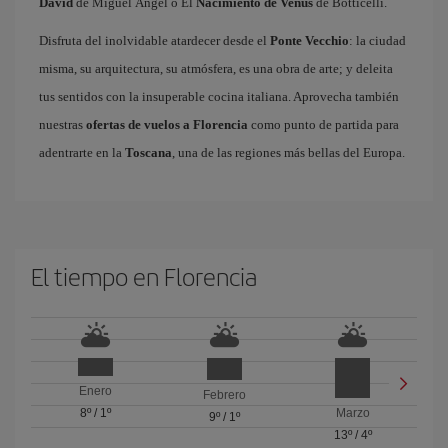
David
de Miguel Ángel o El
Nacimiento de Venus
de Botticelli.
Disfruta del inolvidable atardecer desde el
Ponte Vecchio
: la ciudad
misma, su arquitectura, su atmósfera, es una obra de arte; y deleita
tus sentidos con la insuperable cocina italiana. Aprovecha también
nuestras
ofertas de vuelos a Florencia
como punto de partida para
adentrarte en la
Toscana
, una de las regiones más bellas del Europa.
El tiempo en Florencia
Enero
Febrero
8º
/
1º
Marzo
9º
/
1º
13º
/
4º