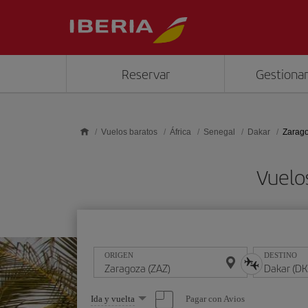
Saltar al contenido principal
Reservar
Gestionar
Vuelos baratos
África
Senegal
Dakar
Zarago
Vuelo
ORIGEN
DESTINO
Seleccione
Pagar con Avios
Ida y vuelta