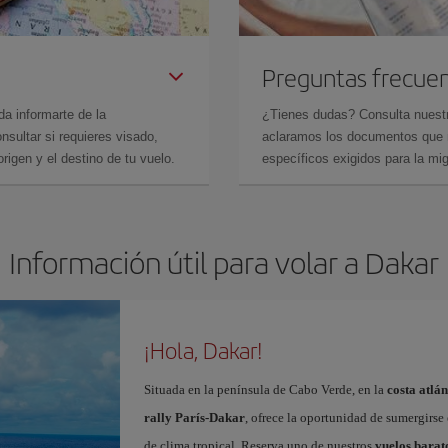
Preguntas frecue
da informarte de la
¿Tienes dudas? Consulta nues
sultar si requieres visado,
aclaramos los documentos que ne
rigen y el destino de tu vuelo.
específicos exigidos para la mi
Información útil para volar a Dakar
¡Hola, Dakar!
Situada en la península de Cabo Verde, en la
costa atlán
rally París-Dakar
, ofrece la oportunidad de sumergirse 
de clima tropical. Reserva uno de nuestros
vuelos barat