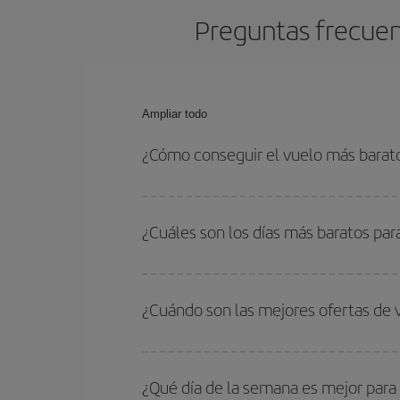
Preguntas frecuen
Ampliar todo
¿Cómo conseguir el vuelo más barat
Podrás ahorrar en tu billete de avión de Zaragoza
fechas y horarios de ida y vuelta.
¿Cuáles son los días más baratos par
Para saber qué días te saldrá más económico vol
quieres ir y en qué fechas habías pensado viajar
¿Cuándo son las mejores ofertas de 
para que puedas encontrar la mejor oferta. Ademá
más en el precio de tu billete.
Puedes conseguir los vuelos más baratos viajan
periodos de vacaciones escolares son temporada
¿Qué día de la semana es mejor para
precios encontrarás.