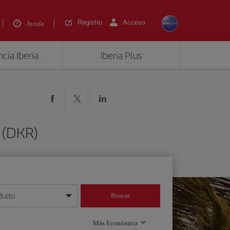
Registro
Acceso
Ayuda
cia Iberia
Iberia Plus
 (DKR)
dulto
Buscar
o día/mes/año
Más Económica