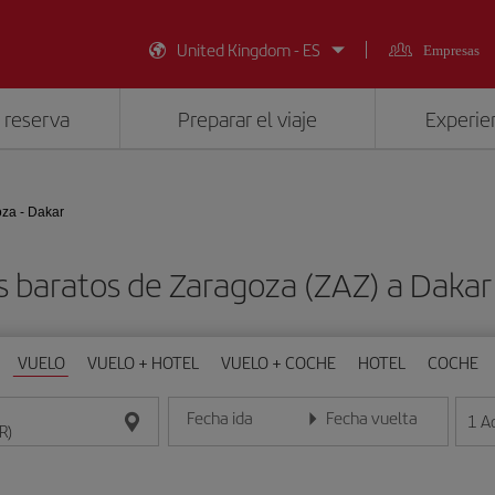
United Kingdom - ES
Empresas
 reserva
Preparar el viaje
Experien
za - Dakar
s baratos de Zaragoza (ZAZ) a Dakar
VUELO
VUELO + HOTEL
VUELO + COCHE
HOTEL
COCHE
Fecha ida
Fecha vuelta
1
A
Introduce la fecha en formato día/mes/año
Introduce la fecha en format