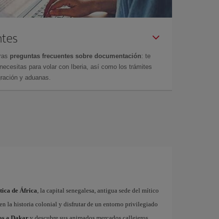
ntes
tras
preguntas frecuentes sobre documentación
: te
cesitas para volar con Iberia, así como los trámites
gración y aduanas.
tica de África
, la capital senegalesa, antigua sede del mítico
en la historia colonial y disfrutar de un entorno privilegiado
os a Dakar
y descubre sus animados mercados callejeros,