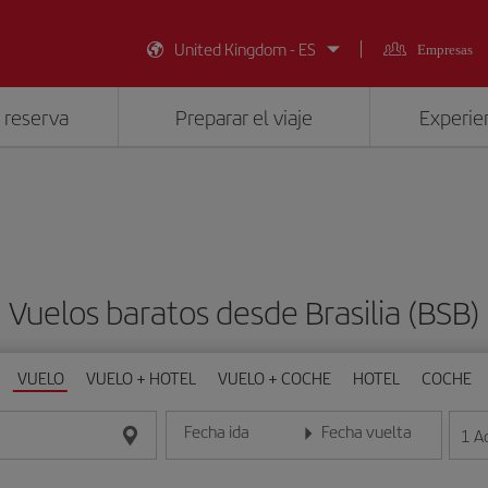
United Kingdom - ES
Empresas
 reserva
Preparar el viaje
Experien
Vuelos baratos desde Brasilia (BSB)
VUELO
VUELO + HOTEL
VUELO + COCHE
HOTEL
COCHE
Fecha ida
Fecha vuelta
1
A
Introduce la fecha en formato día/mes/año
Introduce la fecha en format