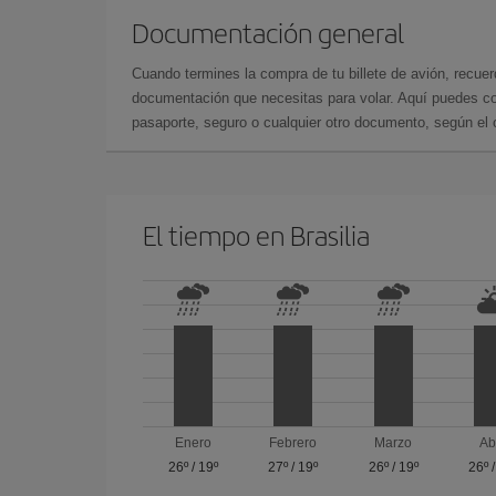
Documentación general
Cuando termines la compra de tu billete de avión, recuer
documentación que necesitas para volar. Aquí puedes con
pasaporte, seguro o cualquier otro documento, según el o
El tiempo en Brasilia
Enero
Febrero
Marzo
Ab
26º
/
19º
27º
/
19º
26º
/
19º
26º