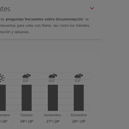
ntes
tras
preguntas frecuentes sobre documentación
: te
cesitas para volar con Iberia, así como los trámites
gración y aduanas.
iembre
Octubre
Noviembre
Diciembre
/
18º
29º
/
19º
27º
/
19º
26º
/
19º