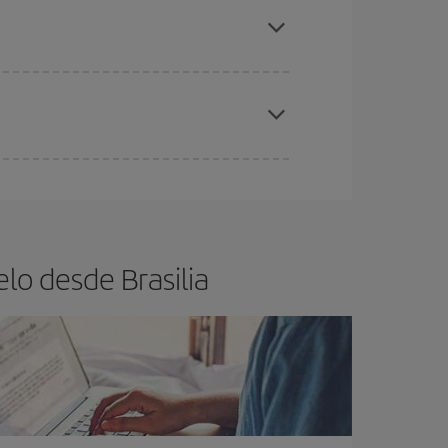
silia.
ra el vuelo más barato.
eral las Navidades, la Semana Santa y los
ana,
cuanto antes
compres tu vuelo, mejores
lo desde Brasilia