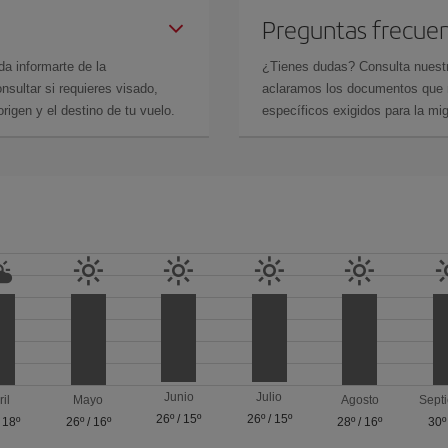
Preguntas frecue
da informarte de la
¿Tienes dudas? Consulta nues
sultar si requieres visado,
aclaramos los documentos que ne
rigen y el destino de tu vuelo.
específicos exigidos para la mi
Junio
Julio
ril
Mayo
Agosto
Sept
26º
/
15º
26º
/
15º
/
18º
26º
/
16º
28º
/
16º
30º