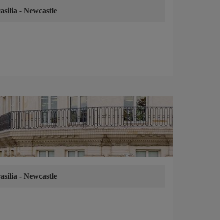
asilia
-
Newcastle
asilia
-
Newcastle