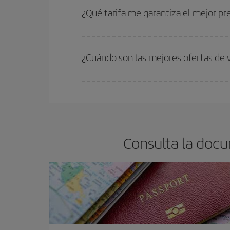
estén disponibles o se vayan agotando. Por eso,
¿Qué tarifa me garantiza el mejor pr
En Iberia, tenemos distintas tarifas para garantiz
¿Cuándo son las mejores ofertas de v
Puedes conseguir los vuelos más baratos viajan
periodos de vacaciones escolares son temporada
precios encontrarás.
Consulta la docu