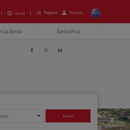
Registro
Acceso
Ayuda
cia Iberia
Iberia Plus
dulto
Buscar
o día/mes/año