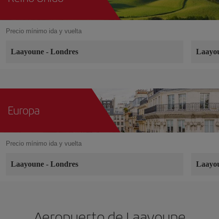
Precio mínimo ida y vuelta
Laayoune
-
Londres
Laayo
Europa
Precio mínimo ida y vuelta
Laayoune
-
Londres
Laayo
Aeropuerto de Laayoune