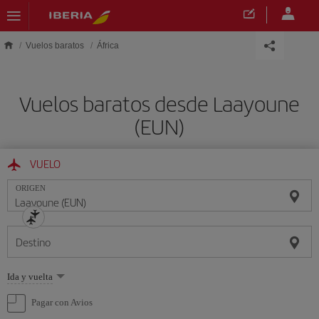
Saltar al contenido principal
Vuelos baratos
África
Vuelos baratos desde Laayoune
(EUN)
VUELO
ORIGEN
Destino
Seleccione
Ida y vuelta
una
opción
Pagar con Avios