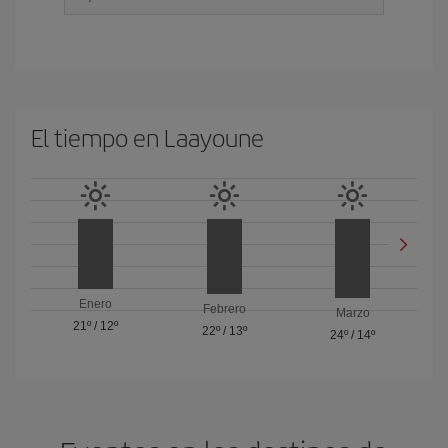
El tiempo en Laayoune
Enero
Febrero
Marzo
21º
/
12º
22º
/
13º
24º
/
14º