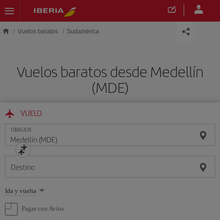
Saltar al contenido principal
Vuelos baratos
Sudamérica
Vuelos baratos desde Medellín
(MDE)
VUELO
ORIGEN
Destino
Seleccione
Ida y vuelta
una
opción
Pagar con Avios