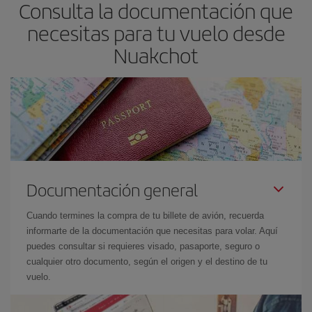
Consulta la documentación que
escolares son temporada alta. Además, sobre todo si estás
pensando en una escapada de fin de semana,
cuanto antes
necesitas para tu vuelo desde
compres tu vuelo, mejores precios encontrarás.
Nuakchot
Documentación general
Cuando termines la compra de tu billete de avión, recuerda
informarte de la documentación que necesitas para volar. Aquí
puedes consultar si requieres visado, pasaporte, seguro o
cualquier otro documento, según el origen y el destino de tu
vuelo.