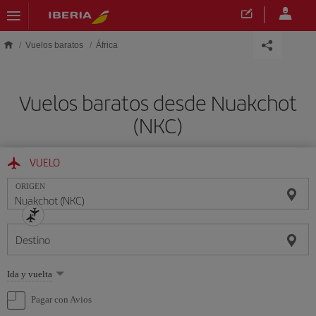
Saltar al contenido principal
Vuelos baratos
África
Vuelos baratos desde Nuakchot
(NKC)
VUELO
ORIGEN
Destino
Seleccione
Ida y vuelta
una
opción
Pagar con Avios