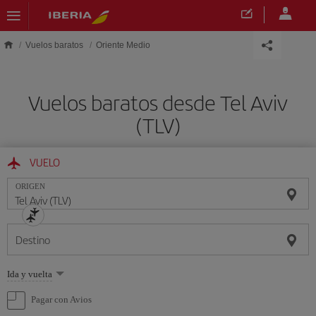
Saltar al contenido principal
Vuelos baratos
Oriente Medio
Vuelos baratos desde Tel Aviv
(TLV)
VUELO
ORIGEN
Destino
Seleccione
Ida y vuelta
una
opción
Pagar con Avios