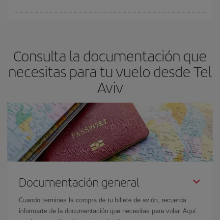
Puedes conseguir los vuelos más baratos viajando
fuera de las
temporadas altas
. Aunque depende de tu destino, por lo general
las Navidades, la Semana Santa y los periodos de vacaciones
Consulta la documentación que
escolares son temporada alta. Además, sobre todo si estás
pensando en una escapada de fin de semana,
cuanto antes
necesitas para tu vuelo desde Tel
compres tu vuelo, mejores precios encontrarás.
Aviv
Documentación general
Cuando termines la compra de tu billete de avión, recuerda
informarte de la documentación que necesitas para volar. Aquí