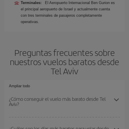
Terminales:
El Aeropuerto Internacional Ben Gurion es
el principal aeropuerto de Israel y actualmente cuenta
con tres terminales de pasajeros completamente
operativas.
Preguntas frecuentes sobre
nuestros vuelos baratos desde
Tel Aviv
Ampliar todo
¿Cómo conseguir el vuelo más barato desde Tel
Aviv?
Podrás ahorrar en tu billete de avión y conseguir el vuelo más
barato si evitas temporadas altas, compras con antelación y
¿Cuáles son los días más baratos para volar desde