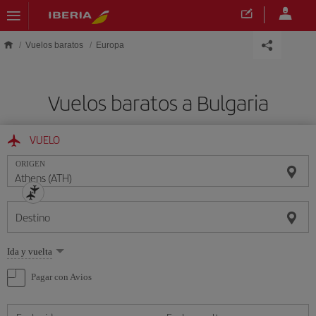
Saltar al contenido principal
Vuelos baratos
Europa
Vuelos baratos a Bulgaria
VUELO
ORIGEN
Destino
Seleccione
Ida y vuelta
una
opción
Pagar con Avios