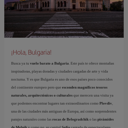
¡Hola, Bulgaria!
Busca ya tu
vuelo barato a Bulgaria
. Este país te ofrece montañas
inspiradoras, playas doradas y ciudades cargadas de arte y vida
nocturna. Y es que Bulgaria es uno de esos países poco conocidos
del continente europeo pero que
esconden magníficos tesoros
naturales, arquitectónicos o culturales
que merecen una visita ya
que podemos encontrar lugares tan extraordinarios como
Plovdiv
,
una de las ciudades más antiguas de Europa, así como sorprendentes
parajes naturales como las
rocas de Belogradchik
o las
pirámides
de Melnik
y como no, su capital
Sofía
cargada de espectaculares