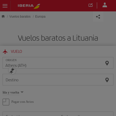
Saltar al contenido principal
Vuelos baratos
Europa
Vuelos baratos a Lituania
VUELO
ORIGEN
Destino
Seleccione
Ida y vuelta
una
opción
Pagar con Avios