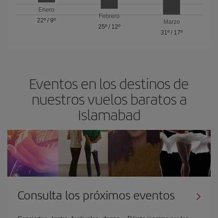
Enero
Febrero
22º
/
9º
Marzo
25º
/
12º
31º
/
17º
Eventos en los destinos de
nuestros vuelos baratos a
Islamabad
Consulta los próximos eventos