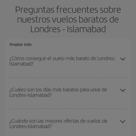
Preguntas frecuentes sobre
nuestros vuelos baratos de
Londres - Islamabad
Ampliar todo
¿Cómo conseguir el vuelo más barato de Londres-
Islamabad?
Podrás ahorrar en tu billete de avión de Londres-Islamabad-dest y
conseguir el vuelo más barato si evitas temporadas altas,
¿Cuáles son los días más baratos para volar de
Londres-Islamabad?
compras con antelación y puedes ser flexible con las fechas y
horarios de ida y vuelta.
Para saber qué días te saldrá más económico volar, solo tienes
que empezar una consulta en nuestro
buscador de vuelos
¿Cuándo son las mejores ofertas de vuelos de
Londres-Islamabad?
baratos
. Dinos desde dónde vuelas, a dónde quieres ir y en qué
fechas habías pensado viajar. Te mostraremos los vuelos más