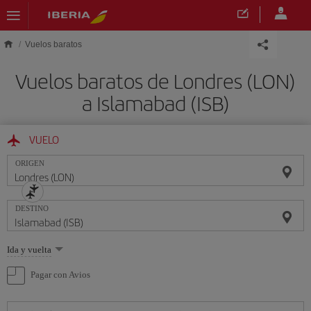
Saltar al contenido principal
Vuelos baratos
Vuelos baratos de Londres (LON)
a Islamabad (ISB)
VUELO
ORIGEN
DESTINO
Seleccione
Ida y vuelta
una
opción
Pagar con Avios