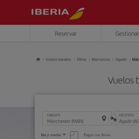
Saltar al contenido principal
Reservar
Gestionar
Vuelos baratos
África
Marruecos
Agadir
Mán
Vuelos 
ORIGEN
DESTINO
Seleccione
Pagar con Avios
Ida y vuelta