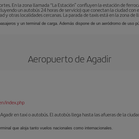
tes. En la zona llamada “La Estación” confluyen la estación de ferrocar
luyendo un autobús 24 horas de servicio) que conectan la ciudad con el
ad y otras localidades cercanas. La parada de taxis está en la zona de l
 pasajeros y un terminal de carga. Además dispone de un aeródromo de uso púb
Aeropuerto de Agadir
en/index.php
gadir en taxi o autobús. El autobús llega hasta las afueras de la ciuda
erminal que aloja tanto vuelos nacionales como internacionales.