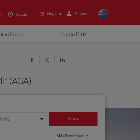
Registro
Acceso
Ayuda
cia Iberia
Iberia Plus
ir (AGA)
dulto
Buscar
o día/mes/año
Más Económica