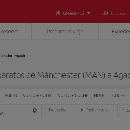
Greece - ES
Empresas
 reserva
Preparar el viaje
Experien
chester - Agadir
baratos de Mánchester (MAN) a Agad
VUELO
VUELO + HOTEL
VUELO + COCHE
HOTEL
COCHE
Fecha ida
Fecha vuelta
1
A
Introduce la fecha en formato día/mes/año
Introduce la fecha en format