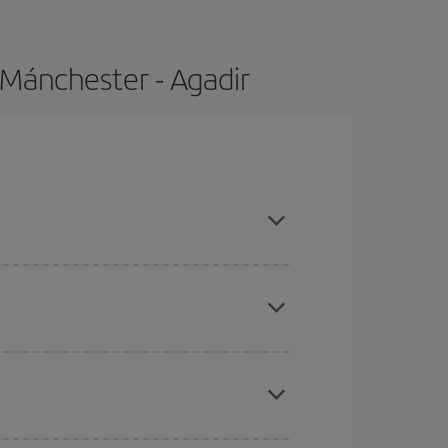
 Mánchester - Agadir
ompras con antelación y puedes ser flexible con
ratos
. Dinos desde dónde vuelas, a dónde
ra días cercanos
, tanto de ida como de vuelta,
gunos
horarios
puede que te hagan ahorrar aún