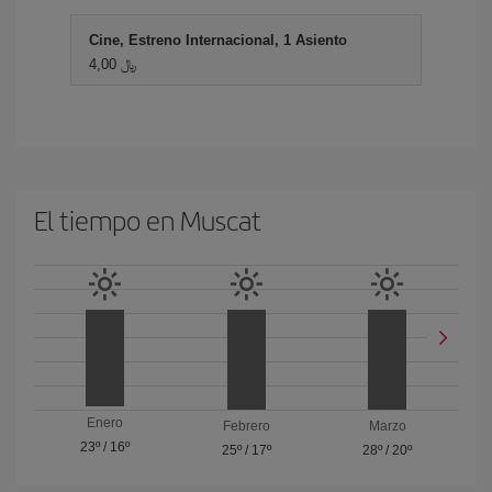
Cine, Estreno Internacional, 1 Asiento
4,00 ﷼
El tiempo en Muscat
Enero
Febrero
Marzo
23º
/
16º
25º
/
17º
28º
/
20º