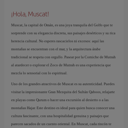
¡Hola, Muscat!
Muscat, la capital de Omán, es una joya tranquila del Golfo que te
sorprende con su elegancia discreta, sus paisajes desérticos y su rica
herencia cultural. No esperes rascacielos ni excesos: aquí las
montañas se encuentran con el mar, y la arquitectura árabe
tradicional se respeta con orgullo. Pasear por la Corniche de Mutrah
al atardecer o explorar el Zoco de Mutrah es una experiencia que
mezcla lo sensorial con lo espiritual.
Uno de los grandes atractivos de Muscat es su autenticidad. Puedes
visitar la impresionante Gran Mezquita del Sultán Qaboos, relajarte
en playas como Qurum o hacer una excursión al desierto o a las
montañas Hajar. Este destino es ideal para quien busca conocer una
cultura fascinante, con una hospitalidad genuina y paisajes que
parecen sacados de un cuento oriental. En Muscat, cada rincón te