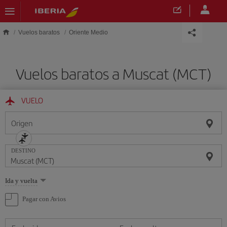
Saltar al contenido principal
Vuelos baratos
Oriente Medio
Vuelos baratos a Muscat (MCT)
VUELO
Origen
DESTINO
Seleccione
Ida y vuelta
una
opción
Pagar con Avios