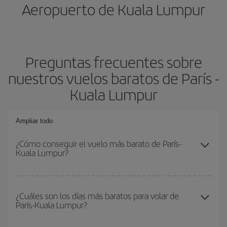
Aeropuerto de Kuala Lumpur
Preguntas frecuentes sobre
nuestros vuelos baratos de París -
Kuala Lumpur
Ampliar todo
¿Cómo conseguir el vuelo más barato de París-
Kuala Lumpur?
Podrás ahorrar en tu billete de avión de París-Kuala Lumpur-dest y
conseguir el vuelo más barato si evitas temporadas altas,
¿Cuáles son los días más baratos para volar de
París-Kuala Lumpur?
compras con antelación y puedes ser flexible con las fechas y
horarios de ida y vuelta.