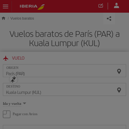
Saltar al contenido principal
Vuelos baratos
Vuelos baratos de París (PAR) a
Kuala Lumpur (KUL)
VUELO
ORIGEN
DESTINO
Seleccione
Ida y vuelta
una
opción
Pagar con Avios