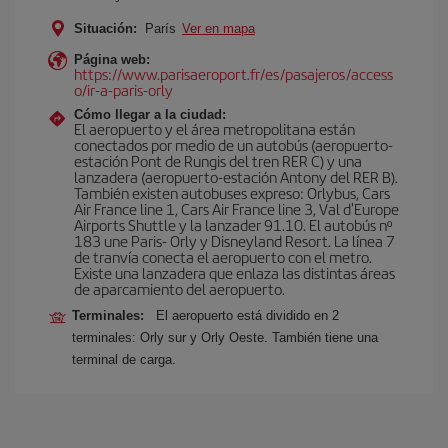
Situación:
París
Ver en mapa
Página web:
https://www.parisaeroport.fr/es/pasajeros/access
o/ir-a-paris-orly
Cómo llegar a la ciudad:
El aeropuerto y el área metropolitana están
conectados por medio de un autobús (aeropuerto-
estación Pont de Rungis del tren RER C) y una
lanzadera (aeropuerto-estación Antony del RER B).
También existen autobuses expreso: Orlybus, Cars
Air France line 1, Cars Air France line 3, Val d'Europe
Airports Shuttle y la lanzader 91.10. El autobús nº
183 une Paris- Orly y Disneyland Resort. La línea 7
de tranvía conecta el aeropuerto con el metro.
Existe una lanzadera que enlaza las distintas áreas
de aparcamiento del aeropuerto.
Terminales:
El aeropuerto está dividido en 2
terminales: Orly sur y Orly Oeste. También tiene una
terminal de carga.