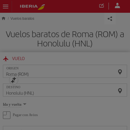
Saltar al contenido principal
Vuelos baratos
Vuelos baratos de Roma (ROM) a
Honolulu (HNL)
VUELO
ORIGEN
DESTINO
Seleccione
Ida y vuelta
una
opción
Pagar con Avios