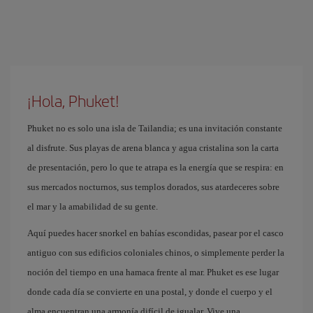
¡Hola, Phuket!
Phuket no es solo una isla de Tailandia; es una invitación constante
al disfrute. Sus playas de arena blanca y agua cristalina son la carta
de presentación, pero lo que te atrapa es la energía que se respira: en
sus mercados nocturnos, sus templos dorados, sus atardeceres sobre
el mar y la amabilidad de su gente.
Aquí puedes hacer snorkel en bahías escondidas, pasear por el casco
antiguo con sus edificios coloniales chinos, o simplemente perder la
noción del tiempo en una hamaca frente al mar. Phuket es ese lugar
donde cada día se convierte en una postal, y donde el cuerpo y el
alma encuentran una armonía difícil de igualar. Vive una