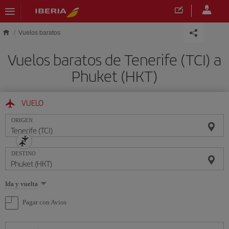
Saltar al contenido principal
Vuelos baratos
Vuelos baratos de Tenerife (TCI) a
Phuket (HKT)
VUELO
ORIGEN
DESTINO
Seleccione
Ida y vuelta
una
opción
Pagar con Avios