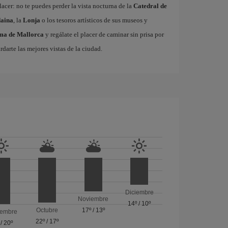
acer: no te puedes perder la vista nocturna de la
Catedral de
aina
, la
Lonja
o los tesoros artísticos de sus museos y
lma de Mallorca
y regálate el placer de caminar sin prisa por
rdarte las mejores vistas de la ciudad.
Diciembre
Noviembre
14º
/
10º
Octubre
17º
/
13º
iembre
22º
/
17º
/
20º