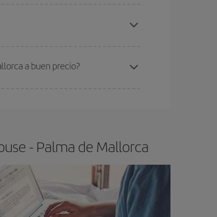
elo y de que las tarifas más baratas (turista)
oulouse-Palma de Mallorca-dest
.
ra el vuelo más barato.
llorca a buen precio?
ser flexible.
Lo normal es que
cuanto antes
 poco abiertos, podrás
elegir el precio más
ouse - Palma de Mallorca