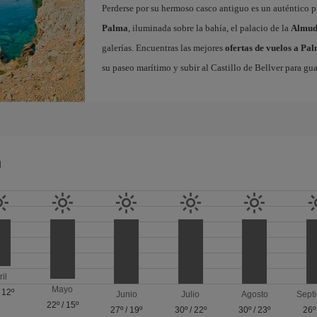
Perderse por su hermoso casco antiguo es un auténtico pl
Palma
, iluminada sobre la bahía, el palacio de la
Almud
galerías. Encuentras las mejores
ofertas de vuelos a Pa
su paseo marítimo y subir al Castillo de Bellver para gua
a
ril
Mayo
/
12º
Junio
Julio
Agosto
Sept
22º
/
15º
27º
/
19º
30º
/
22º
30º
/
23º
26º