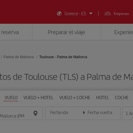
Greece - ES
Empresas
 reserva
Preparar el viaje
Experien
Palma de Mallorca
Toulouse - Palma de Mallorca
tos de Toulouse (TLS) a Palma de Ma
VUELO
VUELO + HOTEL
VUELO + COCHE
HOTEL
COCHE
Fecha ida
Fecha vuelta
1
A
Introduce la fecha en formato día/mes/año
Introduce la fecha en format