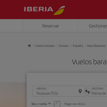
Saltar al contenido principal
Reservar
Gestionar
Vuelos baratos
Europa
España
Islas Baleares
Vuelos bara
ORIGEN
DESTINO
Seleccione
Pagar con Avios
Ida y vuelta