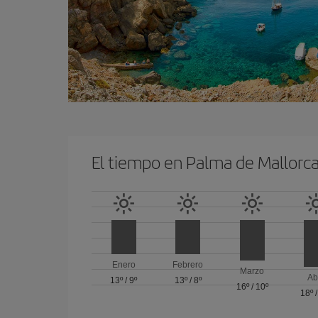
El tiempo en Palma de Mallorc
Enero
Febrero
Marzo
Ab
13º
/
9º
13º
/
8º
16º
/
10º
18º