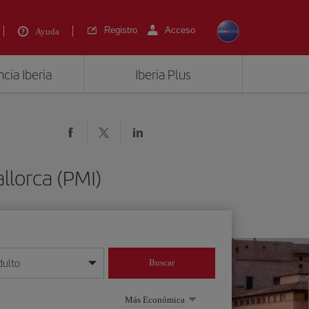
Registro
Acceso
Ayuda
cia Iberia
Iberia Plus
llorca (PMI)
dulto
Buscar
o día/mes/año
Más Económica