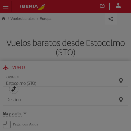
Saltar al contenido principal
Vuelos baratos
Europa
Vuelos baratos desde Estocolmo
(STO)
VUELO
ORIGEN
Destino
Seleccione
Ida y vuelta
una
opción
Pagar con Avios