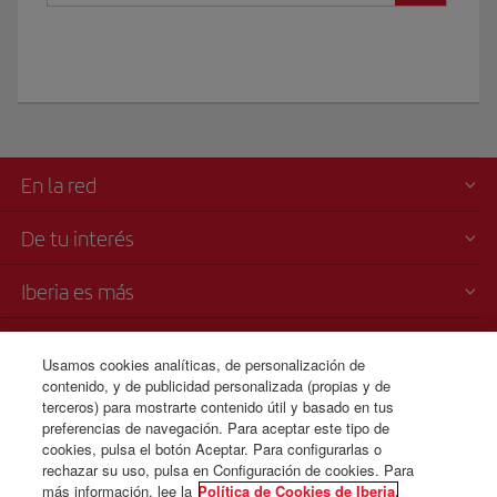
En la red
De tu interés
Iberia es más
Transparencia
Usamos cookies analíticas, de personalización de
contenido, y de publicidad personalizada (propias y de
Venta telefónica
terceros) para mostrarte contenido útil y basado en tus
1 800 375 0049
preferencias de navegación. Para aceptar este tipo de
cookies, pulsa el botón Aceptar. Para configurarlas o
Lunes a domingo 00:00 - 24:00 horas ( español e inglés).
rechazar su uso, pulsa en Configuración de cookies. Para
más información, lee la
Política de Cookies de Iberia.