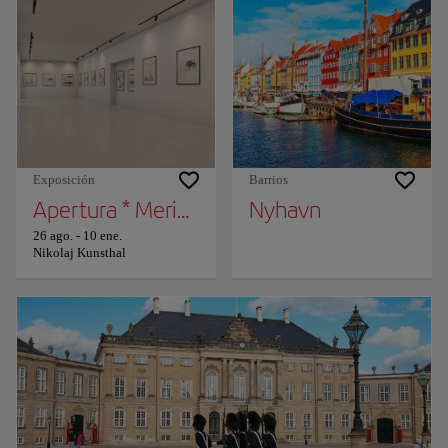
Exposición
Barrios
Apertura * Meridianos * Christian Skjødt Ha
Nyhavn
26 ago.
-
10 ene.
Nikolaj Kunsthal