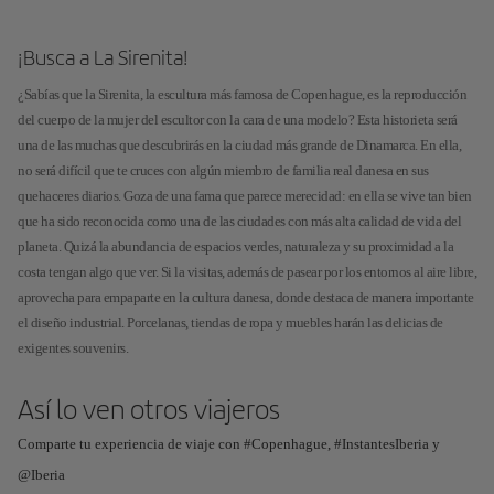
¡Busca a La Sirenita!
¿Sabías que la Sirenita, la escultura más famosa de Copenhague, es la reproducción
del cuerpo de la mujer del escultor con la cara de una modelo? Esta historieta será
una de las muchas que descubrirás en la ciudad más grande de Dinamarca. En ella,
no será difícil que te cruces con algún miembro de familia real danesa en sus
quehaceres diarios. Goza de una fama que parece merecidad: en ella se vive tan bien
que ha sido reconocida como una de las ciudades con más alta calidad de vida del
planeta. Quizá la abundancia de espacios verdes, naturaleza y su proximidad a la
costa tengan algo que ver. Si la visitas, además de pasear por los entornos al aire libre,
aprovecha para empaparte en la cultura danesa, donde destaca de manera importante
el diseño industrial. Porcelanas, tiendas de ropa y muebles harán las delicias de
exigentes souvenirs.
Así lo ven otros viajeros
Comparte tu experiencia de viaje con #Copenhague, #InstantesIberia y
@Iberia