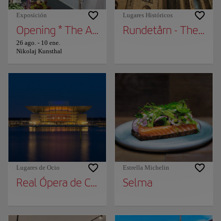
Exposición
Lugares Históricos
Opening * The Answer * Maria Wæhrens
Rundetårn - The Rou
26 ago.
-
10 ene.
Nikolaj Kunsthal
Lugares de Ocio
Estrella Michelin
Real Ópera de Copenhague
Selma