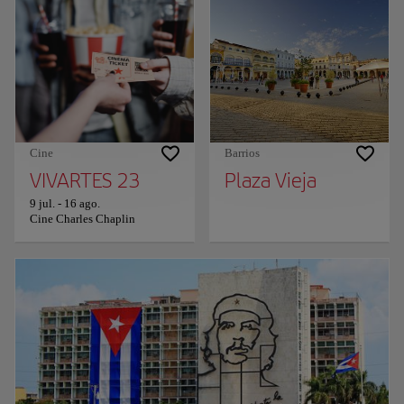
Cine
Barrios
VIVARTES 23
Plaza Vieja
9 jul.
-
16 ago.
Cine Charles Chaplin