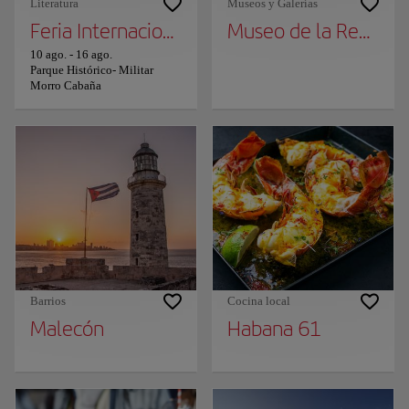
Literatura
Museos y Galerías
Feria Internacional del Libro de La Habana
Museo de la Revoluc
10 ago.
-
16 ago.
Parque Histórico- Militar
Morro Cabaña
Barrios
Cocina local
Malecón
Habana 61