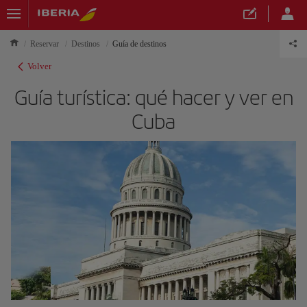
Reservar
Destinos
Guía de destinos
Volver
Guía turística: qué hacer y ver en
Cuba