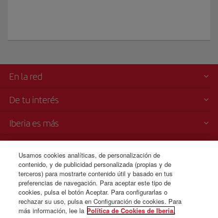
En la red
De tu interés
Iberia es más
Transparencia
Usamos cookies analíticas, de personalización de
contenido, y de publicidad personalizada (propias y de
Venta telefónica
terceros) para mostrarte contenido útil y basado en tus
1 800 375 0049
preferencias de navegación. Para aceptar este tipo de
cookies, pulsa el botón Aceptar. Para configurarlas o
Lunes a domingo 00:00 - 24:00 horas ( español e inglés).
rechazar su uso, pulsa en Configuración de cookies. Para
más información, lee la
Política de Cookies de Iberia.