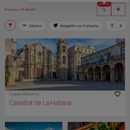
NUEVO
Próximos 30 días
Adultos
Amigable con el planeta
Destaca
Lugares Históricos
Catedral de La Habana