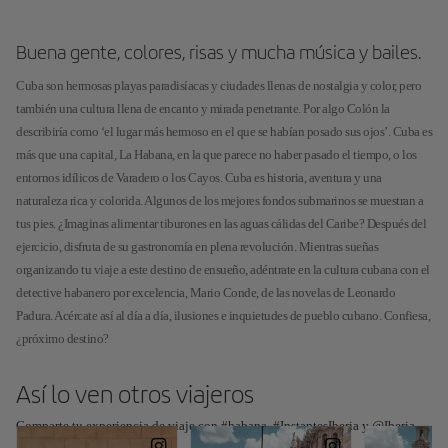
Buena gente, colores, risas y mucha música y bailes.
Cuba son hermosas playas paradisíacas y ciudades llenas de nostalgia y color, pero
también una cultura llena de encanto y mirada penetrante. Por algo Colón la
describiría como ‘el lugar más hermoso en el que se habían posado sus ojos’. Cuba es
más que una capital, La Habana, en la que parece no haber pasado el tiempo, o los
entornos idílicos de Varadero o los Cayos. Cuba es historia, aventura y una
naturaleza rica y colorida. Algunos de los mejores fondos submarinos se muestran a
tus pies. ¿Imaginas alimentar tiburones en las aguas cálidas del Caribe? Después del
ejercicio, disfruta de su gastronomía en plena revolución. Mientras sueñas
organizando tu viaje a este destino de ensueño, adéntrate en la cultura cubana con el
detective habanero por excelencia, Mario Conde, de las novelas de Leonardo
Padura. Acércate así al día a día, ilusiones e inquietudes de pueblo cubano. Confiesa,
¿próximo destino?
Así lo ven otros viajeros
Comparte tu experiencia de viaje con #habana, #InstantesIberia y @Iberia