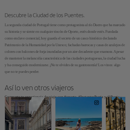
Descubre la Ciudad de los Puentes.
La segunda ciudad de Portugal tiene como protagonista al río Duero que ha marcado
su historia y se siente en cualquier rincón de Oporto, estés donde estés. Fundada
como enclave comercial, hoy guarda el secreto de un casco histórico declarado
Patrimonio de la Humanidad por la Unesco; fachadas barrocas y casas de azulejos de
colores con balcones de forja inundadas por un aire decadente que enamora. A pesar
de mantener la melancolía característica de las ciudades portuguesas, la ciudad lucha
y ha conseguido modernizarse. ¡No te olvides de su gastronomía! Los vinos: algo
que no te puedes perder.
Así lo ven otros viajeros
Comparte tu experiencia de viaje con #oporto, #InstantesIberia y @Iberia