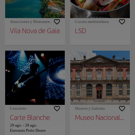
Atracciones y Monumentos
Cocina mediterránea
Vila Nova de Gaia
LSD
Concierto
Museos y Galerías
Carte Blanche
Museo Nacional Soar
29 ago.
-
29 ago.
Eurostars Porto Douro