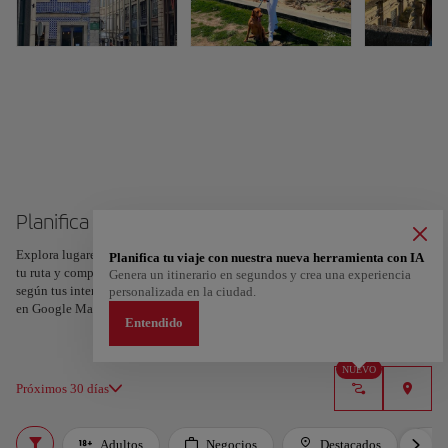
Planifica tu viaje a Oporto
Explora lugares, experiencias y marca con el corazón tus favoritos para crear
Planifica tu viaje con nuestra nueva herramienta con IA
tu ruta y compartirla. ¿Quieres más ideas? Obtén un itinerario personalizado
Genera un itinerario en segundos y crea una experiencia
según tus intereses y la duración de tu viaje: en sólo dos pasos y descargable
personalizada en la ciudad.
en Google Maps.
Entendido
NUEVO
Próximos 30 días
Adultos
Negocios
Destacados