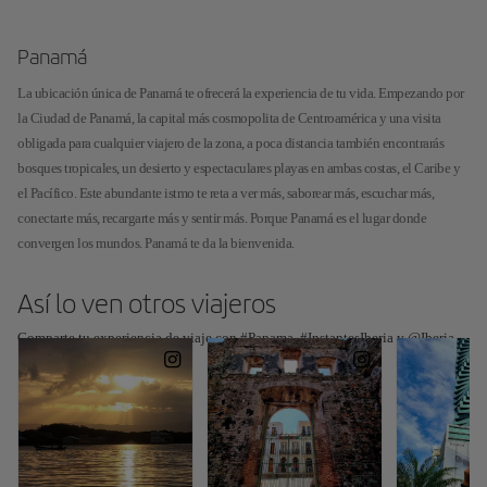
Panamá
La ubicación única de Panamá te ofrecerá la experiencia de tu vida. Empezando por
la Ciudad de Panamá, la capital más cosmopolita de Centroamérica y una visita
obligada para cualquier viajero de la zona, a poca distancia también encontrarás
bosques tropicales, un desierto y espectaculares playas en ambas costas, el Caribe y
el Pacífico. Este abundante istmo te reta a ver más, saborear más, escuchar más,
conectarte más, recargarte más y sentir más. Porque Panamá es el lugar donde
convergen los mundos. Panamá te da la bienvenida.
Así lo ven otros viajeros
Comparte tu experiencia de viaje con #Panama, #InstantesIberia y @Iberia