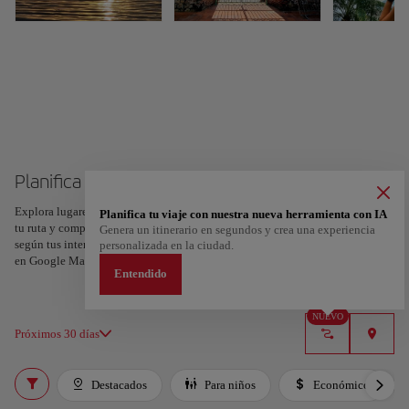
Planifica tu viaje a Panamá
Explora lugares, experiencias y marca con el corazón tus favoritos para crear
Planifica tu viaje con nuestra nueva herramienta con IA
tu ruta y compartirla. ¿Quieres más ideas? Obtén un itinerario personalizado
Genera un itinerario en segundos y crea una experiencia
según tus intereses y la duración de tu viaje: en sólo dos pasos y descargable
personalizada en la ciudad.
en Google Maps.
Entendido
NUEVO
Próximos 30 días
Destacados
Para niños
Económico