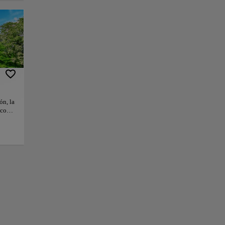
sagrada en 1345 y
o testigos de
iedra. Las rosáceas
ue realza la
ofundamente
murmullo de la
ón, la
o como
.
 y
+
erior,
 un
 las
−
a
,
de