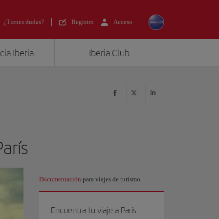
¿Tienes dudas?
Registro
Acceso
ia Iberia
Iberia Club
París
Documentación
para viajes de turismo
Encuentra tu viaje a París