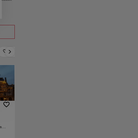
a
Romántico
Activo
Relax
Cultura
en
na,
ido en