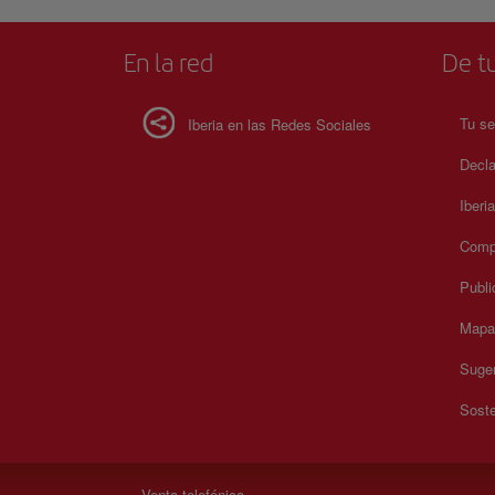
precios consulta su web oficial.
En la red
De tu
Tu se
Iberia en las Redes Sociales
Decla
Iberi
Compr
Publi
Mapa 
Suger
Soste
Venta telefónica