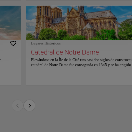
r"
Su
fs, como
e de la Cité tras casi dos siglos de construcción, la catedral de Notre-Dame fue con
alones
el corazón espiritual y geográfico de París. Sus torres, campanas y leyendas han sid
ronómico
luciones y del renacimiento del monumento tras el incendio de 2019.
ón
más
 arbotantes, las gárgolas y los portales esculpidos conforman un auténtico tapiz de p
oficial.
nto con las bóvedas de crucería del interior, envuelven la nave en una luz coloreada q
Lugares Históricos
 francés.
Catedral de Notre Dame
s de restauración continúan, el entorno de Notre-Dame mantiene una atmósfera pr
e la plaza y las orillas del Sena, los visitantes contemplan su silueta, perciben el 
e
Elevándose en la Île de la Cité tras casi dos siglos de construcci
catedral de Notre-Dame fue consagrada en 1345 y se ha erigid
 vínculo con generaciones que se han maravillado ante este símbolo eterno de París
es de
el corazón espiritual y geográfico de París. Sus torres, campanas
lla
leyendas han sido testigos de coronaciones, revoluciones y del
n, consulte su sitio web oficial.
ros se
renacimiento del monumento tras el incendio de 2019. En el ext
lieves
los arbotantes, las gárgolas y los portales esculpidos conforman
narias y
auténtico tapiz de piedra. Las rosáceas y las vidrieras, junto con
ado
bóvedas de crucería del interior, envuelven la nave en una luz
arde con
coloreada que realza la grandeza del gótico francés. Aunque los
a se
trabajos de restauración continúan, el entorno de Notre-Dame
los
mantiene una atmósfera profundamente sobrecogedora. Desde l
 distancia.
plaza y las orillas del Sena, los visitantes contemplan su silueta
perciben el murmullo de la ciudad y sienten el vínculo con
ergía
generaciones que se han maravillado ante este símbolo eterno 
horarios y
París. Para más información, consulte su sitio web oficial.