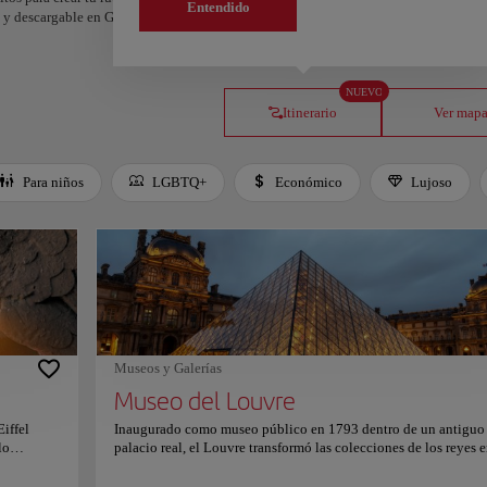
Entendido
os y descargable en Google Maps.
NUEVO
Itinerario
Ver map
Para niños
LGBTQ+
Económico
Lujoso
Museos y Galerías
Museo del Louvre
iffel
Inaugurado como museo público en 1793 dentro de un antiguo
lo
palacio real, el Louvre transformó las colecciones de los reyes 
o de
patrimonio accesible a todos. Sus extensas fachadas junto al Se
de una
presididas por la pirámide de cristal de I. M. Pei, lo han convert