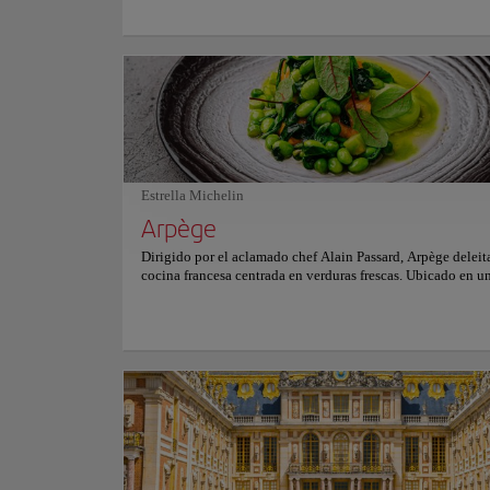
época que soñaba con conquistar el cielo. Compuesta por m
piezas de hierro unidas con remaches, su estructura combin
y ligereza frente al cielo parisino. Desde sus tres niveles s
vistas envolventes del Sena, los amplios bulevares y los 
más emblemáticos, creando una postal cambiante que cauti
viajeros y fotógrafos. Al caer la noche, la torre se ilumina 
destella durante unos minutos cada hora, convirtiendo Parí
escenario luminoso. Contemplar su silueta resplandeciente
conectar de lleno con el latido romántico de la Ciudad de l
Para más información sobre horarios y precios, consulte su 
Estrella Michelin
oficial.
Arpège
Dirigido por el aclamado chef Alain Passard, Arpège deleit
cocina francesa centrada en verduras frescas. Ubicado en u
encantadora calle del séptimo arrondissement, el restauran
estrellas Michelin se abastece directamente de sus propias 
Con una cocina dedicada por completo al mundo vegetal, 
florecen con recetas estacionales que combinan destreza té
sabores naturales. Platos sublimes pueden incluir confitura
kumquat, puerro glaseado y zanahorias con miel. Los com
irradian elegancia moderna, mientras que un servicio cordi
la experiencia. Desde su apertura en 1986, Arpège ha gana
reconocimiento mundial por su arte vegetal innovador. ¡Re
sentidos una comida en este templo de la gastronomía terre
exquisita en París! Para más información sobre reservas y p