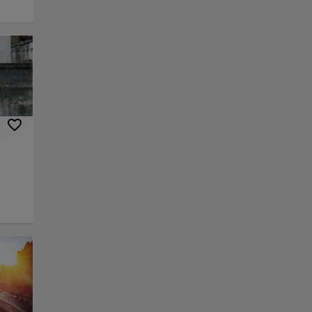
s
ción
bras
a
a. En
,
ce
icas,
ante