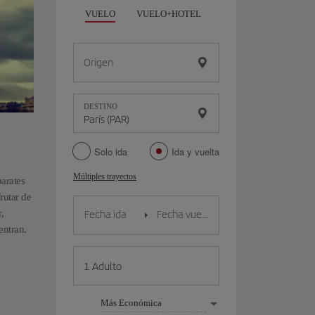
VUELO
VUELO+HOTEL
VUELO+COCHE
Origen
DESTINO
Solo ida
Ida y vuelta
Múltiples trayectos
parates
rutar de
,
entran.
Más Económica