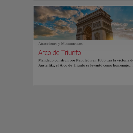
ostras escalfadas heladas y el salmonete "nadando en el ma
muestran la pasión de Savoy por el sabor y la innovación. 
influencia incluso ha forjado la carrera de prestigiosos che
Elevándose en la Îl
Gordon Ramsay. Con su comedor principal y sus íntimos s
se ha erigido como 
privados, el Restaurante Guy Savoy promete un viaje gast
coronaciones, revo
inolvidable que deleitará los sentidos y dejará una impresi
duradera hasta en el más exigente de los comensales. Para 
En el exterior, los
información sobre reservas y precios, consulte su sitio web 
y las vidrieras, ju
Atracciones y Monumentos
grandeza del gótico
Arco de Triunfo
Mostrar más
Aunque los trabajo
sobrecogedora. Desd
Mandado construir por Napoleón en 1806 tras la victoria d
Austerlitz, el Arco de Triunfo se levantó como homenaje
ciudad y sienten el
monumental a la Grande Armée. Hoy preside la plaza Charl
Gaulle, desde donde doce avenidas parten en forma de estre
Para más informació
alrededor de este emblemático símbolo nacional. En sus mu
inscriben batallas y generales, acompañados de potentes re
como “La Marsellesa”, que exaltan las campañas revolucio
napoleónicas. Bajo la bóveda descansa la Tumba del Sold
Desconocido de la Primera Guerra Mundial, honrada cada t
el encendido ceremonial de la llama eterna. Desde la terraz
disfrutan vistas panorámicas del eje histórico de París, con 
Campos Elíseos, la Défense y la Torre Eiffel alineados en la
Al nivel de la calle, el bullicio del tráfico contrasta con la
solemnidad del memorial, invitando a detenerse entre la en
urbana y la memoria histórica. Para más información sobre 