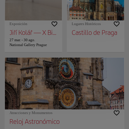
Exposición
Lugares Históricos
Jiří Kolář — X Bienal de São Paulo
Castillo de Praga
27 mar.
-
30 ago.
National Gallery Prague
Atracciones y Monumentos
Reloj Astronómico