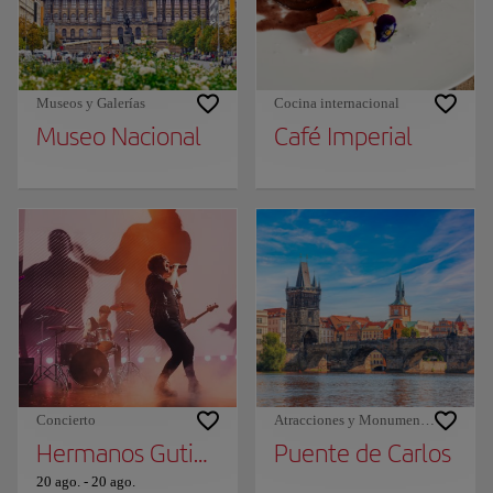
Museos y Galerías
Cocina internacional
Museo Nacional
Café Imperial
Concierto
Atracciones y Monumentos
Hermanos Gutiérrez
Puente de Carlos
20 ago.
-
20 ago.