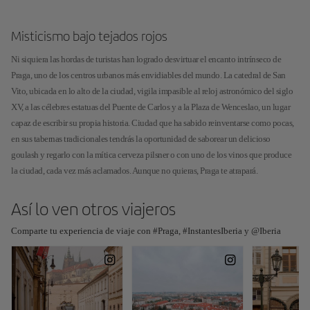
Misticismo bajo tejados rojos
Ni siquiera las hordas de turistas han logrado desvirtuar el encanto intrínseco de
Praga, uno de los centros urbanos más envidiables del mundo. La catedral de San
Vito, ubicada en lo alto de la ciudad, vigila impasible al reloj astronómico del siglo
XV, a las célebres estatuas del Puente de Carlos y a la Plaza de Wenceslao, un lugar
capaz de escribir su propia historia. Ciudad que ha sabido reinventarse como pocas,
en sus tabernas tradicionales tendrás la oportunidad de saborear un delicioso
goulash y regarlo con la mítica cerveza pilsner o con uno de los vinos que produce
la ciudad, cada vez más aclamados. Aunque no quieras, Praga te atrapará.
Así lo ven otros viajeros
Comparte tu experiencia de viaje con #Praga, #InstantesIberia y @Iberia