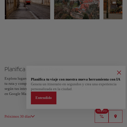
Planifica tu viaje a Praga
Explora lugares, experiencias y marca con el corazón tus favoritos para crear
Planifica tu viaje con nuestra nueva herramienta con IA
tu ruta y compartirla. ¿Quieres más ideas? Obtén un itinerario personalizado
Genera un itinerario en segundos y crea una experiencia
según tus intereses y la duración de tu viaje: en sólo dos pasos y descargable
personalizada en la ciudad.
en Google Maps.
Entendido
NUEVO
Próximos 30 días