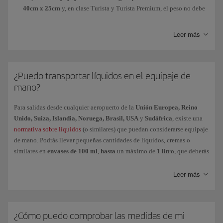
40cm x 25cm
y, en clase Turista y Turista Premium, el peso no debe
superar los
10 kg
. En clase Business, el peso máximo es de
14 kg
y se
admiten 2 piezas en los vuelos de largo recorrido excepto si su
Leer más
origen es cualquier aeropuerto de los EEUU.
Además, podrás transportar gratuitamente un
equipaje de mano
personal
(máximo de
30x40x15cm
): bolsa, cartera, cámara
¿Puedo transportar líquidos en el equipaje de
fotográfica, paraguas plegable, etc.
mano?
Para salidas desde cualquier aeropuerto de la
Unión Europea, Reino
Por medidas de seguridad, los
elementos punzantes
(tijeras, paraguas de
Unido, Suiza, Islandia, Noruega, Brasil, USA
y
Sudáfrica
, existe una
punta fina, cuchillos, etc.)
o contundentes
(palos selfie, accesorios de
normativa sobre líquidos
(o similares) que puedan considerarse equipaje
montaña, bastones de trekking, etc.)
deberán ser facturados,
nunca
de mano. Podrás llevar pequeñas cantidades de líquidos, cremas o
podrás transportarlos como equipajes de mano. Las cuchillas de afeitar
similares en
envases de 100 ml
,
hasta
un máximo de
1 litro
, que deberás
de seguridad o desechables están permitidas en cabina, siempre y
transportar en una bolsa de plástico transparente con cierre adhesivo o
cuando estén encapsuladas en su cartucho.
de cremallera, y que deberás presentar por separado del equipaje de
Leer más
mano en los controles de seguridad.
Consulta todos los considerados
artículos peligrosos
por su naturaleza
Quedas
exento
de esta restricción si:
química o por su forma, que están prohibidos en el avión.
¿Cómo puedo comprobar las medidas de mi
Viajas con bebés, ya que podrás llevar también leche para bebés o
Medicamentos
: Si necesitas transportar más de 100 ml de medicación