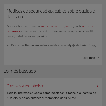
contactar con el Consulado del país de destino sobre posibles
bajo (150 euros) a los viajeros menores de 15 años.
requerimientos de las Autoridades locales.
Medidas de seguridad aplicables sobre equipaje
de mano
Además de cumplir con la
normativa sobre líquidos
y la de
artículos
peligrosos
, adjuntamos una serie de normas que se aplican en los filtros
de seguridad de los aeropuertos:
Existe una
limitación en las medidas
del equipaje de hasta 10 Kg,
según el estándar de IATA (
56cm x 40cm x 25cm
). En caso de
excederlas, el personal de los controles de seguridad te redirigirá a
Leer más
los mostradores de facturación para que factures tu equipaje.
Deberás pasar tu
chaqueta o prenda
de abrigo por el equipo de
Lo más buscado
rayos-x del control de seguridad,
por separado
de tu equipaje de
mano, mientras atraviesas el arco detector de metal.
Cambios y reembolsos
También deberás pasar por los rayos-x tu
ordenador portátil
y
cualquier
artículo eléctrico o electrónico grande
, por separado del
Toda la información sobre cómo modificar la fecha o el horario de
resto del equipaje de mano.
tu vuelo, y cómo obtener el reembolso de tu billete.
Desde EE.UU., República Dominicana y Costa Rica está
prohibido