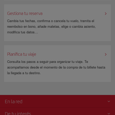
llevar en el equipaje de mano
sustancias en polvo
que excedan de
12oz/350ml/350g.
Gestiona tu reserva
Cambia tus fechas, confirma o cancela tu vuelo, tramita el
reembolso en bono, añade maletas, elige o cambia asiento,
modifica tus datos…
Planifica tu viaje
Consulta los pasos a seguir para organizar tu viaje. Te
acompañamos desde el momento de la compra de tu billete hasta
la llegada a tu destino.
En la red
De tu interés