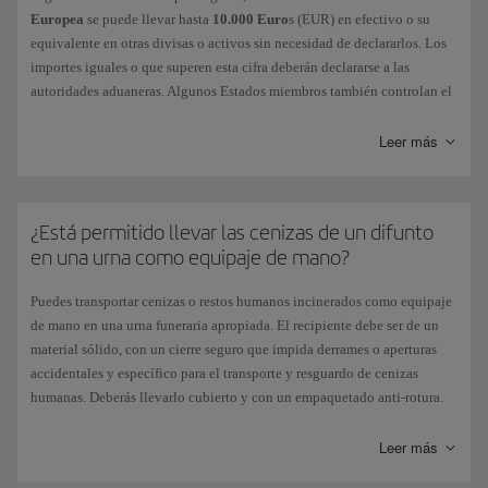
competentes no te permitan acceder al avión con dichos artículos.
Europea
se puede llevar hasta
10.000 Euro
s (EUR) en efectivo o su
equivalente en otras divisas o activos sin necesidad de declararlos. Los
importes iguales o que superen esta cifra deberán declararse a las
autoridades aduaneras. Algunos Estados miembros también controlan el
dinero en efectivo que llevan las personas que viajan entre países de la
UE.
Leer más
En
Estados Unidos
existe la obligación de declarar a las autoridades
aduaneras cualquier entrada o salida de efectivo superior a
10.000
Dólares Americanos
($). No obstante, para más detalles, te aconsejamos
¿Está permitido llevar las cenizas de un difunto
contactar con la embajada del país a dónde vas a viajar.
en una urna como equipaje de mano?
Las cantidades que puedes llevar de
alcohol y tabaco
pueden variar
dependiendo de tu destino por lo que te recomendamos consultar la
Puedes transportar cenizas o restos humanos incinerados como equipaje
legislación vigente del país al que quieres viajar. Consulta los límites
de mano en una urna funeraria apropiada. El recipiente debe ser de un
establecidos en la
web oficial de la Unión Europea
para viajar entre sus
material sólido, con un cierre seguro que impida derrames o aperturas
países integrantes o para entrar en la UE desde un país tercero. Si viajas
accidentales y específico para el transporte y resguardo de cenizas
desde las Islas Canarias, se aplican las normas y cantidades establecidas
humanas. Deberás llevarlo cubierto y con un empaquetado anti-rotura.
para un país tercero.
Además, en el aeropuerto de origen podrían requerirte los Certificados
de Defunción e Incineración, por lo que siempre deberás llevarlos.
Leer más
Puedes llevar otros productos hasta un valor de
430 euros por persona
Cuando las cenizas sean transportadas de un país a otro, te aconsejamos
si viajas por vía aérea. Algunos países de la UE aplican un límite más