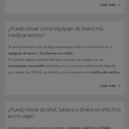
Leer más
En asiento adicional:
En el caso en el que quieras pagar un asiento adicional para
transportar un instrumento musical, deberás contactar con tu
Centro
de Reservas
de Iberia, donde te informarán de las medidas máximas
¿Puedo llevar como equipaje de mano mis
permitidas y te confirmarán si el transporte es posible.
medicamentos?
C
omo equipaje facturado
:
Las medidas máximas permitidas para los instrumentos musicales
Te recomendamos que siempre mantengas toda tu medicación en el
facturados, amplificadores o equipos de sonido son 190x75x65cm,
equipaje de mano
y
fácilmente accesible
.
con un peso máximo de 23 Kg.
Si padeces alguna enfermedad que necesite ser tratada con un
Consulta las condiciones y cargos adicionales para poder facturar un
tratamiento inyectable
(diabetes, etc.) o con una medicación líquida
instrumento musical en la información sobre los
equipajes
que supere los 100 ml. permitidos, se te requerirá un
certificado médico
especiales
.
para poder transportar las jeringuillas, agujas y la medicación necesaria
a bordo.
Leer más
No podremos refrigerar a bordo ningún medicamento que necesite
conservar la cadena de frío, por lo que te recomendamos que consultes
las alternativas con tu médico.
¿Puedo llevar alcohol, tabaco o dinero en efectivo
Recuerda que debido a que los Servicios de Seguridad de los
en mi viaje?
aeropuertos están fuera de nuestro control, deberás tener preparado un
plan de contingencias con tu médico, en el caso de que las autoridades
Según la normativa europea vigente, al
entrar o salir
de la
Unión