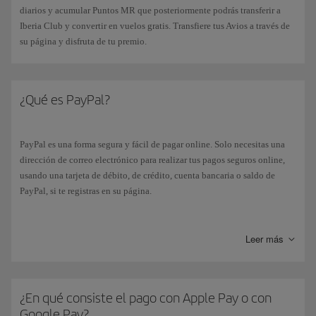
diarios y acumular Puntos MR que posteriormente podrás transferir a
Iberia Club y convertir en vuelos gratis. Transfiere tus Avios a través de
su página y disfruta de tu premio.
¿Qué es PayPal?
PayPal es una forma segura y fácil de pagar online. Solo necesitas una
dirección de correo electrónico para realizar tus pagos seguros online,
usando una tarjeta de débito, de crédito, cuenta bancaria o saldo de
PayPal, si te registras en su página.
Si seleccionas la forma de pago “
PayPal
”, irás automáticamente a su
página. Y una vez finalizado el procedimiento de pago, volverás
Leer más
directamente a la página de confirmación de reserva de Iberia.
¿En qué consiste el pago con Apple Pay o con
Google Pay?