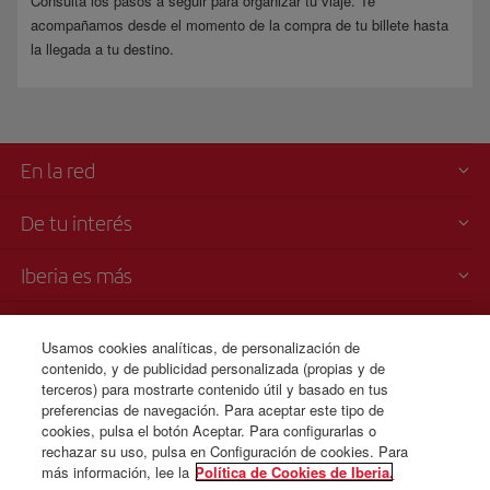
Consulta los pasos a seguir para organizar tu viaje. Te
acompañamos desde el momento de la compra de tu billete hasta
la llegada a tu destino.
En la red
De tu interés
Iberia es más
Transparencia
Usamos cookies analíticas, de personalización de
contenido, y de publicidad personalizada (propias y de
Venta telefónica
terceros) para mostrarte contenido útil y basado en tus
1 800 375 0049
preferencias de navegación. Para aceptar este tipo de
cookies, pulsa el botón Aceptar. Para configurarlas o
Lunes a domingo 00:00 - 24:00 horas ( español e inglés).
rechazar su uso, pulsa en Configuración de cookies. Para
más información, lee la
Política de Cookies de Iberia.