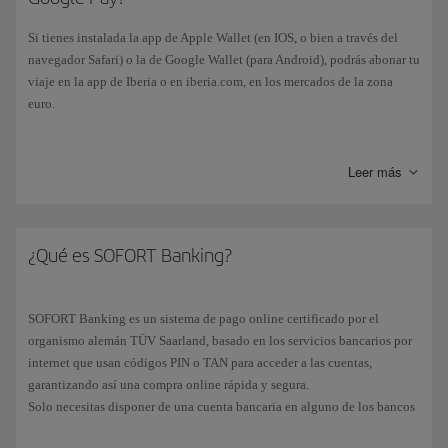
Si tienes instalada la app de Apple Wallet (en IOS, o bien a través del
navegador Safari) o la de Google Wallet (para Android), podrás abonar tu
viaje en la app de Iberia o en iberia.com, en los mercados de la zona
euro.
Simplemente añade a tu wallet una tarjeta de crédito/débito (VISA,
Mastercard o AMEX) y el pago se efectuará automáticamente, aunque es
Leer más
posible que tu dispositivo móvil te pida algún tipo de verificación
adicional, como por ejemplo tu huella dactilar, un PIN, etc.
¿Qué es SOFORT Banking?
SOFORT Banking es un sistema de pago online certificado por el
organismo alemán TÜV Saarland, basado en los servicios bancarios por
internet que usan códigos PIN o TAN para acceder a las cuentas,
garantizando así una compra online rápida y segura.
Solo necesitas disponer de una cuenta bancaria en alguno de los bancos
disponibles (compatible con la mayoría de entidades bancarias en