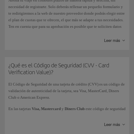
Abona tu viaje en cómodos plazos de manera rápida y sencilla, sin
necesidad de registrarte. Solo deberás rellenar un pequeño formulario y
te redirigiremos a la web de nuestro proveedor donde podrás elegir entre
el plan de cuotas que te ofrecen, el que más se adapte a tus necesidades.
Ten en cuenta que para su aprobación es posible que te soliciten datos
adicionales. Una vez autorizado, volverás directamente a la página de
confirmación de tu reserva en iberia.com.
Leer más
Esta modalidad te aparecerá en la página de pago como una alternativa
más en los mercados donde esté disponible. Por el momento, solo
podemos ofrecerte esta opción en España. En ciertos países, también
¿Qué es el Código de Seguridad (CVV - Card
puedes realizar el pago aplazado con algunas tarjetas bancarias,
Verification Value)?
generalmente con las de crédito.
El Código de Seguridad de una tarjeta de crédito (CVV) es un código de
validación de autenticidad de la tarjeta, sea Visa, MasterCard, Diners
Club o American Express.
En las tarjetas
Visa, Mastercard
y
Diners Club
este código de seguridad
figura en el
reverso
, y se identifica con los tres últimos dígitos de la
numeración. En las tarjetas
American Express
, el código es de 4 dígitos
Leer más
y se encuentra impreso en el
frente
de la tarjeta de crédito arriba del