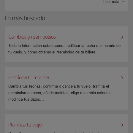
España) y el pago se realiza en tres pasos, sin necesidad de registrarse.
Leer más
SOFORT Banking solo realiza transacciones en EUR, y los ingresos no
Lo más buscado
están sujetos a ningún cargo.
Si seleccionas la forma de pago “Transferencia bancaria (Sofort)”, irás
automáticamente a la página de Sofort. Una vez finalizado el
Cambios y reembolsos
procedimiento de pago, volverás directamente a la página de
confirmación de reserva de Iberia.
Toda la información sobre cómo modificar la fecha o el horario de
tu vuelo, y cómo obtener el reembolso de tu billete.
Gestiona tu reserva
Cambia tus fechas, confirma o cancela tu vuelo, tramita el
reembolso en bono, añade maletas, elige o cambia asiento,
modifica tus datos…
Planifica tu viaje