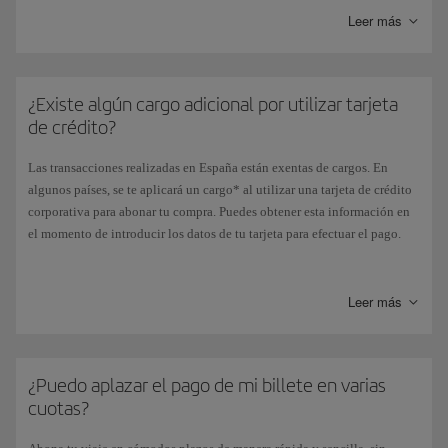
Leer más
¿Existe algún cargo adicional por utilizar tarjeta
de crédito?
Las transacciones realizadas en España están exentas de cargos. En
algunos países, se te aplicará un cargo* al utilizar una tarjeta de crédito
corporativa para abonar tu compra. Puedes obtener esta información en
el momento de introducir los datos de tu tarjeta para efectuar el pago.
*Este cargo adicional
no aplica
al adquirir los billetes aéreos con Avios,
así como para el resto de pagos de servicios opcionales (cambios en los
Leer más
billetes aéreos, reserva de asiento anticipada, equipaje adicional,
equipajes especiales, etc.).
¿Puedo aplazar el pago de mi billete en varias
cuotas?