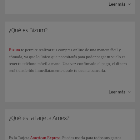
Leer más
¿Qué es Bizum?
Bizum
te permite realizar tus compras online de una manera fácil y
cómoda, ya que lo único que necesitarás para poder pagar tu vuelo es
tener tu teléfono móvil a mano. Una vez confirmado el pago, el dinero
será transferido inmediatamente desde tu cuenta bancaria.
Si seleccionas la forma de pago "Bizum", te redirigiremos a su página
para que introduzcas tu número de teléfono. A continuación, recibirás
Leer más
una notificación en tu app de banca electrónica para que puedas
confirmar el pago. Una vez lo hayas autorizado, volverás a la página de
confirmación de reserva de Iberia.
¿Qué es la tarjeta Amex?
Es la Tarjeta
American Express
. Puedes usarla para todos sus gastos