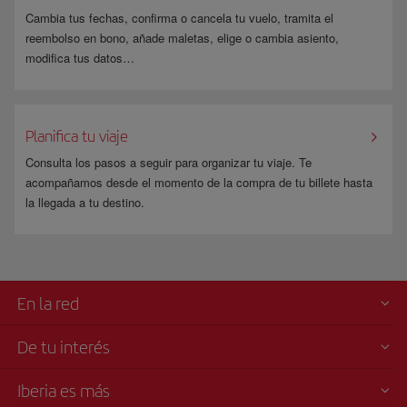
las fechas
o tramitar el
reembolso
.
Cambia tus fechas, confirma o cancela tu vuelo, tramita el
Acceder a una cabina superior
, consulta las condiciones en la
reembolso en bono, añade maletas, elige o cambia asiento,
página de
Upgrade
.
modifica tus datos…
En el caso de que tu billete no permita cambios a través de Iberia.com,
podrás hacerlos llamando a nuestro
Centro de Reservas
o acudiendo a
Planifica tu viaje
una oficina de venta.
Consulta los pasos a seguir para organizar tu viaje. Te
acompañamos desde el momento de la compra de tu billete hasta
la llegada a tu destino.
En la red
De tu interés
Iberia es más