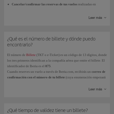
Cancelar/confirmar las reservas de tus vuelos
realizadas en
Iberia.com.
Leer más
Comprobar
la situación de
tus reservas
. Vuelos, fechas, horarios... Y
además, visualizar tu
número de billete
(TKT) y obtener una copia.
Modificar
tu reserva. La realización de
cambios de fechas y vuelos
solo puede efectuarse hasta
90 minutos
antes de la salida del vuelo y
¿Qué es el número de billete y dónde puedo
está sujeta a las condiciones de la tarifa del billete (puede admitir
encontrarlo?
cambios sin gasto alguno, con una penalización, o puede que no
permita ningún cambio).
El número de
Billete
(TKT o e-Ticket) es un código de 13 dígitos, donde
los tres primeros identifican a la compañía aérea que emite el billete. El
Reservar tu
asiento
o comprar
equipaje adicional
, o asiento.
identificador de Iberia es el
075
.
Recuerda que la compra de equipaje adicional no se puede cancelar
Cuando reserves un vuelo a través de Iberia.com, recibirás un
correo de
ni reembolsar.
confirmación con el número de tu billete
(cuya enumeración empezará
Añadir el servicio de
Prioridad de embarque
si está disponible en tu
siempre por los dígitos 075), junto con tu
Código de reserva
o
vuelo.
localizador.
Leer más
Modifica
r o
incluir
tu número de
teléfono
de contacto o
e-mail
.
Si aparece como "pendiente" (correo de Solicitud en curso), significará
Recuerda que los
cambios de nombre
en las reservas de plazas y/o
que aún se está tramitando la emisión del billete. En ese caso, recibirás
billetes
NO
están permitidos.
el correo de confirmación con todos los datos cuando finalice el
¿Qué tiempo de validez tiene un billete?